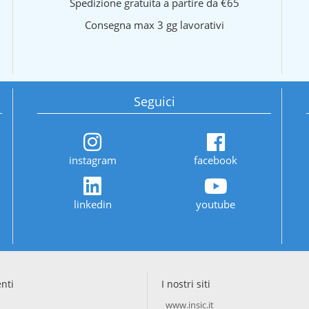
Spedizione gratuita a partire da €65
Consegna max 3 gg lavorativi
Seguici
instagram
facebook
linkedin
youtube
enti
I nostri siti
www.insic.it