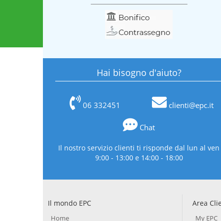
Hai bisogno d'aiuto?
06 332451
clienti@epc.it
Chat
Il nostro servizio clienti ti risponde dal lun al ven
9:00 - 13:00 e 14:00 - 18:00
Il mondo EPC
Area Cli
Home
My EPC