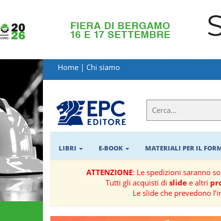
LIBRI
MATERIALI
Home
|
Chi siamo
PER
IL
FORMATORE
E-
BOOK
LIBRI
E-BOOK
MATERIALI PER IL FO
RIVISTE
ATTENZIONE
: Le spedizioni saranno s
Tutti gli acquisti di
slide
e altri
pro
MANUALISTICA
Le slide che prevedono l’i
SOFTWARE