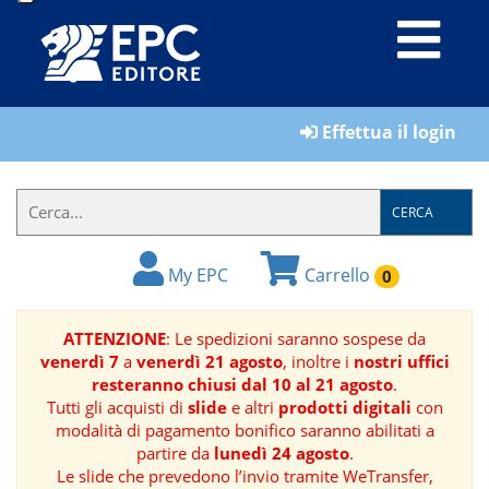
LIBRI
Effettua il login
MATERIALI
PER
IL
CERCA
FORMATORE
My EPC
Carrello
0
E-
BOOK
ATTENZIONE
: Le spedizioni saranno sospese da
venerdì 7
a
venerdì 21 agosto
, inoltre i
nostri uffici
RIVISTE
resteranno chiusi dal 10 al 21 agosto
.
Tutti gli acquisti di
slide
e altri
prodotti digitali
con
MANUALISTICA
modalità di pagamento bonifico saranno abilitati a
partire da
lunedì 24 agosto
.
Le slide che prevedono l’invio tramite WeTransfer,
SOFTWARE