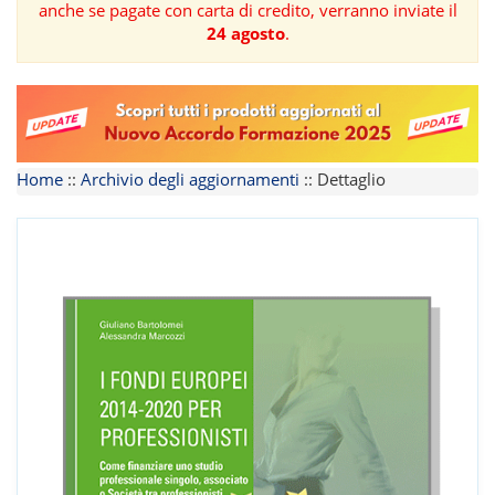
anche se pagate con carta di credito, verranno inviate il
24 agosto
.
FORMAZIONE
AREE
TEMATICHE
Home
::
Archivio degli aggiornamenti
::
Dettaglio