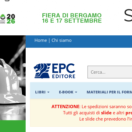
LIBRI
MATERIALI
Home
|
Chi siamo
PER
IL
FORMATORE
E-
BOOK
LIBRI
E-BOOK
MATERIALI PER IL FO
RIVISTE
ATTENZIONE
: Le spedizioni saranno s
Tutti gli acquisti di
slide
e altri
pro
MANUALISTICA
Le slide che prevedono l’i
SOFTWARE