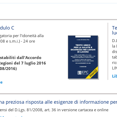
dulo C
Te
lu
toria per l'idoneità alla
D.
08 e s.m.i.) - 24 ore
la
di
ta
stabiliti dall'Accordo
ri
egioni del 7 luglio 2016
LI
/08/2016)
Li
ne
a preziosa risposta alle esigenze di informazione per 
ensi del D.Lgs. 81/2008, art. 36 in versione cartacea e online