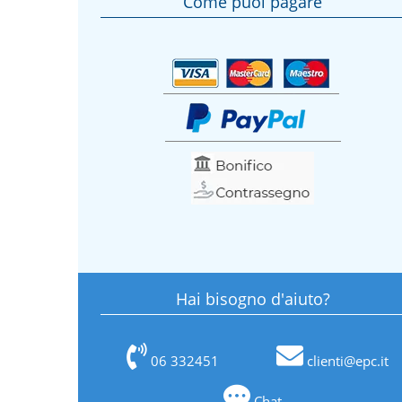
Come puoi pagare
Hai bisogno d'aiuto?
06 332451
clienti@epc.it
Chat