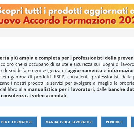
ferta più ampia e completa per i professionisti della preve
i coloro che si occupano di salute e sicurezza sui luoghi di lavo
o di soddisfare ogni esigenza di
aggiornamento
e
informazio
leta gamma di prodotti. RSPP, consulenti, professionisti della
zzano i nostri prodotti e servizi per svolgere al meglio la propria
 dal libro alla
manualistica per i lavoratori
, dalle
banche dat
a
consulenza
ai
video aziendali
.
 PER IL FORMATORE
MANUALISTICA LAVORATORI
PERIODICI