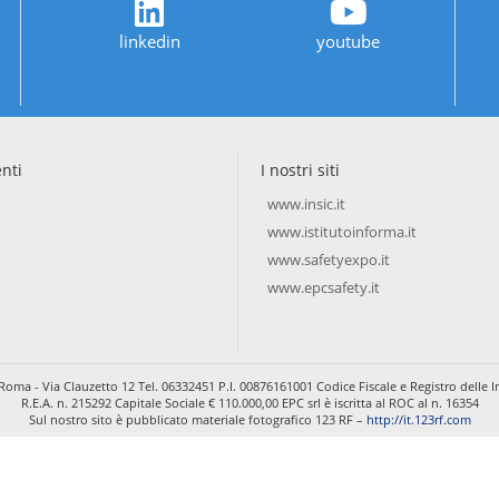
linkedin
youtube
enti
I nostri siti
www.insic.it
www.istitutoinforma.it
www.safetyexpo.it
www.epcsafety.it
Roma - Via Clauzetto 12 Tel. 06332451 P.I. 00876161001 Codice Fiscale e Registro dell
R.E.A. n. 215292 Capitale Sociale € 110.000,00 EPC srl è iscritta al ROC al n. 16354
Sul nostro sito è pubblicato materiale fotografico 123 RF –
http://it.123rf.com