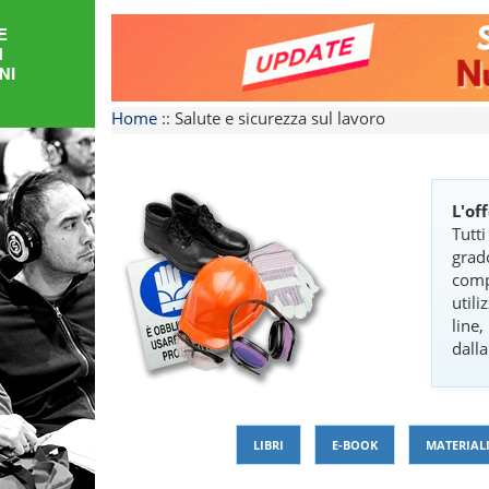
FORMAZIONE
AREE
Home
::
Salute e sicurezza sul lavoro
TEMATICHE
L'of
Tutt
grad
comp
utili
line,
dall
LIBRI
E-BOOK
MATERIALI