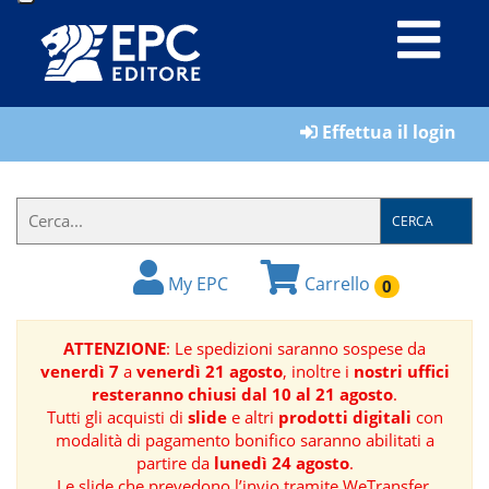
LIBRI
Effettua il login
MATERIALI
PER
IL
CERCA
FORMATORE
My EPC
Carrello
0
E-
BOOK
ATTENZIONE
: Le spedizioni saranno sospese da
venerdì 7
a
venerdì 21 agosto
, inoltre i
nostri uffici
RIVISTE
resteranno chiusi dal 10 al 21 agosto
.
Tutti gli acquisti di
slide
e altri
prodotti digitali
con
MANUALISTICA
modalità di pagamento bonifico saranno abilitati a
partire da
lunedì 24 agosto
.
SOFTWARE
Le slide che prevedono l’invio tramite WeTransfer,