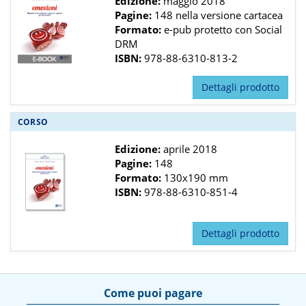
Edizione:
maggio 2018
Pagine:
148 nella versione cartacea
Formato:
e-pub protetto con Social
DRM
ISBN:
978-88-6310-813-2
Dettagli prodotto
CORSO
Edizione:
aprile 2018
Pagine:
148
Formato:
130x190 mm
ISBN:
978-88-6310-851-4
Dettagli prodotto
Come puoi pagare