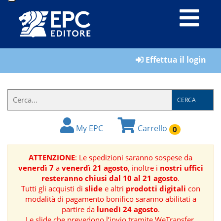
LIBRI
Effettua il login
MATERIALI
PER
IL
CERCA
FORMATORE
My EPC
Carrello
0
E-
BOOK
ATTENZIONE
: Le spedizioni saranno sospese da
venerdì 7
a
venerdì 21 agosto
, inoltre i
nostri uffici
RIVISTE
resteranno chiusi dal 10 al 21 agosto
.
Tutti gli acquisti di
slide
e altri
prodotti digitali
con
MANUALISTICA
modalità di pagamento bonifico saranno abilitati a
partire da
lunedì 24 agosto
.
SOFTWARE
Le slide che prevedono l’invio tramite WeTransfer,