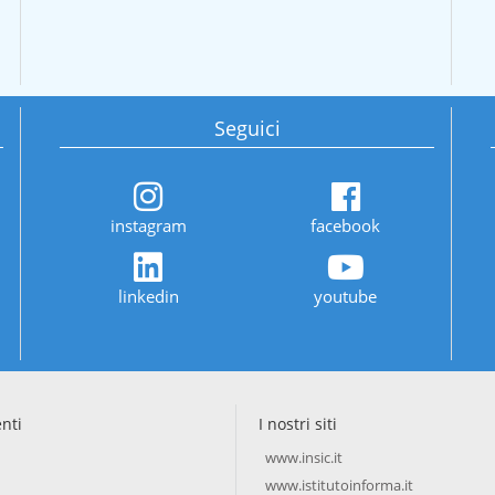
Seguici
instagram
facebook
linkedin
youtube
enti
I nostri siti
www.insic.it
www.istitutoinforma.it