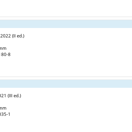
022 (II ed.)
 mm
180-8
1 (III ed.)
 mm
035-1