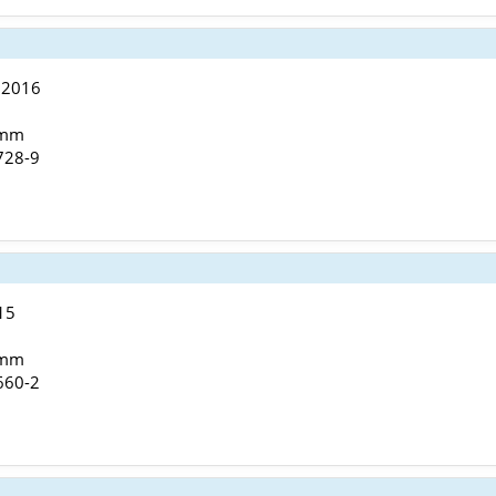
 2016
 mm
728-9
15
 mm
660-2