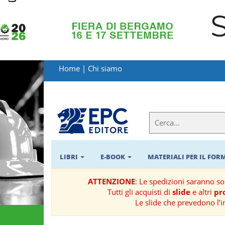
LIBRI
MATERIALI
Home
|
Chi siamo
PER
IL
FORMATORE
E-
BOOK
LIBRI
E-BOOK
MATERIALI PER IL FO
RIVISTE
ATTENZIONE
: Le spedizioni saranno s
Tutti gli acquisti di
slide
e altri
pro
MANUALISTICA
Le slide che prevedono l’i
SOFTWARE