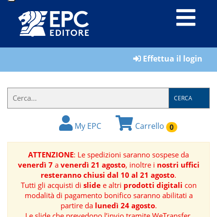
LIBRI
Effettua il login
MATERIALI
PER
IL
CERCA
FORMATORE
My EPC
Carrello
0
E-
BOOK
ATTENZIONE
: Le spedizioni saranno sospese da
venerdì 7
a
venerdì 21 agosto
, inoltre i
nostri uffici
RIVISTE
resteranno chiusi dal 10 al 21 agosto
.
Tutti gli acquisti di
slide
e altri
prodotti digitali
con
MANUALISTICA
modalità di pagamento bonifico saranno abilitati a
partire da
lunedì 24 agosto
.
SOFTWARE
Le slide che prevedono l’invio tramite WeTransfer,