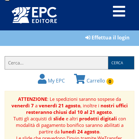
LIBRI
Effettua il login
MATERIALI
PER
IL
CERCA
FORMATORE
My EPC
Carrello
0
E-
BOOK
ATTENZIONE
: Le spedizioni saranno sospese da
venerdì 7
a
venerdì 21 agosto
, inoltre i
nostri uffici
RIVISTE
resteranno chiusi dal 10 al 21 agosto
.
Tutti gli acquisti di
slide
e altri
prodotti digitali
con
MANUALISTICA
modalità di pagamento bonifico saranno abilitati a
partire da
lunedì 24 agosto
.
SOFTWARE
Le slide che prevedono l’invio tramite WeTransfer,