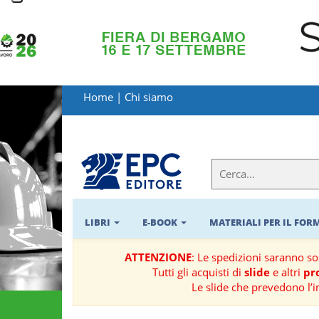
LIBRI
MATERIALI
Home
|
Chi siamo
PER
IL
FORMATORE
E-
BOOK
LIBRI
E-BOOK
MATERIALI PER IL FO
RIVISTE
ATTENZIONE
: Le spedizioni saranno s
Tutti gli acquisti di
slide
e altri
pro
MANUALISTICA
Le slide che prevedono l’i
SOFTWARE