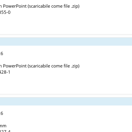
 PowerPoint (scaricabile come file .zip)
355-0
26
 PowerPoint (scaricabile come file .zip)
428-1
26
 mm
427-4