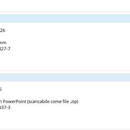
026
 mm
327-7
6
 PowerPoint (scaricabile come file .zip)
437-3