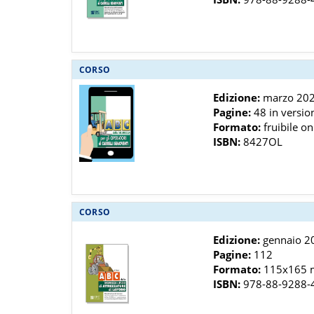
CORSO
Edizione:
marzo 20
Pagine:
48 in versio
Formato:
fruibile on
ISBN:
8427OL
CORSO
Edizione:
gennaio 2
Pagine:
112
Formato:
115x165
ISBN:
978-88-9288-