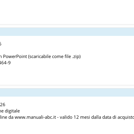
6
 PowerPoint (scaricabile come file .zip)
464-9
026
ne digitale
line da www.manuali-abc.it - valido 12 mesi dalla data di acquist