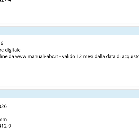
26
ne digitale
line da www.manuali-abc.it - valido 12 mesi dalla data di acquist
026
 mm
412-0