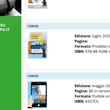
CORSO
Edizione:
luglio 202
Pagine:
Formato:
Prodotto in
ISBN:
978-88-9288-
CORSO
Edizione:
maggio 2
Pagine:
80 in versio
Formato:
fruibile on
ISBN:
8327OL