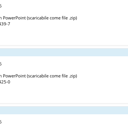
6
 PowerPoint (scaricabile come file .zip)
439-7
6
 PowerPoint (scaricabile come file .zip)
425-0
6