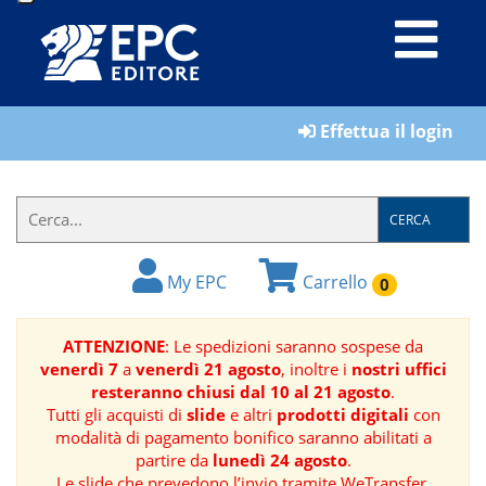
LIBRI
Effettua il login
MATERIALI
PER
IL
CERCA
FORMATORE
My EPC
Carrello
0
E-
BOOK
ATTENZIONE
: Le spedizioni saranno sospese da
venerdì 7
a
venerdì 21 agosto
, inoltre i
nostri uffici
RIVISTE
resteranno chiusi dal 10 al 21 agosto
.
Tutti gli acquisti di
slide
e altri
prodotti digitali
con
MANUALISTICA
modalità di pagamento bonifico saranno abilitati a
partire da
lunedì 24 agosto
.
SOFTWARE
Le slide che prevedono l’invio tramite WeTransfer,