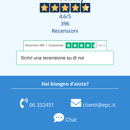
4,6
/5
396
Recensioni
Hai bisogno d'aiuto?
06 332451
clienti@epc.it
Chat