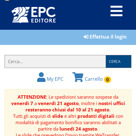
LIBRI
Effettua il login
MATERIALI
PER
IL
CERCA
FORMATORE
My EPC
Carrello
0
E-
BOOK
ATTENZIONE
: Le spedizioni saranno sospese da
venerdì 7
a
venerdì 21 agosto
, inoltre i
nostri uffici
RIVISTE
resteranno chiusi dal 10 al 21 agosto
.
Tutti gli acquisti di
slide
e altri
prodotti digitali
con
MANUALISTICA
modalità di pagamento bonifico saranno abilitati a
partire da
lunedì 24 agosto
.
SOFTWARE
Le slide che prevedono l’invio tramite WeTransfer,