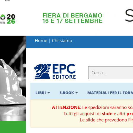
LIBRI
MATERIALI
Home
|
Chi siamo
PER
IL
FORMATORE
E-
BOOK
LIBRI
E-BOOK
MATERIALI PER IL FO
RIVISTE
ATTENZIONE
: Le spedizioni saranno s
Tutti gli acquisti di
slide
e altri
pro
MANUALISTICA
Le slide che prevedono l’i
SOFTWARE