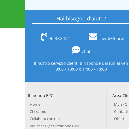
Hai bisogno d'aiuto?
06 332451
clienti@epc.it
Chat
Il nostro servizio clienti ti risponde dal lun al ven
9:00 - 13:00 e 14:00 - 18:00
Il mondo EPC
Area Cli
Home
My EPC
Chi siamo
Contatti
Collabora con noi
Offerte
Voucher Digitalizzazione PMI