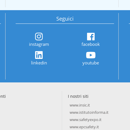
Seguici
instagram
facebook
linkedin
youtube
enti
I nostri siti
www.insic.it
www.istitutoinforma.it
www.safetyexpo.it
www.epcsafety.it