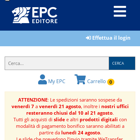
LIBRI
Effettua il login
MATERIALI
PER
IL
CERCA
FORMATORE
My EPC
Carrello
0
E-
BOOK
ATTENZIONE
: Le spedizioni saranno sospese da
venerdì 7
a
venerdì 21 agosto
, inoltre i
nostri uffici
RIVISTE
resteranno chiusi dal 10 al 21 agosto
.
Tutti gli acquisti di
slide
e altri
prodotti digitali
con
MANUALISTICA
modalità di pagamento bonifico saranno abilitati a
partire da
lunedì 24 agosto
.
SOFTWARE
Le slide che prevedono l’invio tramite WeTransfer,