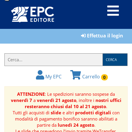
LIBRI
Effettua il login
MATERIALI
PER
IL
CERCA
FORMATORE
My EPC
Carrello
0
E-
BOOK
ATTENZIONE
: Le spedizioni saranno sospese da
venerdì 7
a
venerdì 21 agosto
, inoltre i
nostri uffici
RIVISTE
resteranno chiusi dal 10 al 21 agosto
.
Tutti gli acquisti di
slide
e altri
prodotti digitali
con
MANUALISTICA
modalità di pagamento bonifico saranno abilitati a
partire da
lunedì 24 agosto
.
SOFTWARE
Le slide che prevedono l’invio tramite WeTransfer,