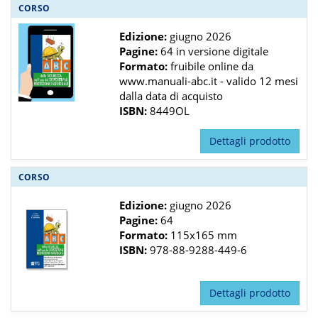
CORSO
Edizione:
giugno 2026
Pagine:
64 in versione digitale
Formato:
fruibile online da
www.manuali-abc.it - valido 12 mesi
dalla data di acquisto
ISBN:
8449OL
Dettagli prodotto
CORSO
Edizione:
giugno 2026
Pagine:
64
Formato:
115x165 mm
ISBN:
978-88-9288-449-6
Dettagli prodotto