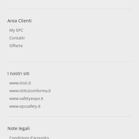
Area Clienti
My EPC
Contatti
Offerte
I nostri siti
www.insic.it
www.istitutoinforma.it
www.safetyexpo.it
www.epcsafety.it
Note legali
Condizioni d'acquisto