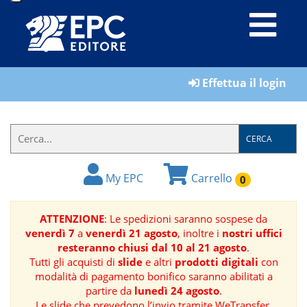
LIBRI
Effettua il login
MATERIALI
PER
IL
CERCA
FORMATORE
My EPC
Carrello
0
E-
BOOK
ATTENZIONE
: Le spedizioni saranno sospese da
venerdì 7
a
venerdì 21 agosto
, inoltre i
nostri uffici
RIVISTE
resteranno chiusi dal 10 al 21 agosto
.
Tutti gli acquisti di
slide
e altri
prodotti digitali
con
MANUALISTICA
modalità di pagamento bonifico saranno abilitati a
partire da
lunedì 24 agosto
.
SOFTWARE
Le slide che prevedono l’invio tramite WeTransfer,