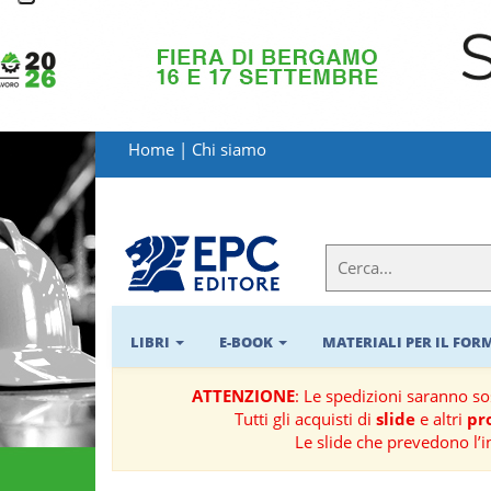
LIBRI
MATERIALI
Home
|
Chi siamo
PER
IL
FORMATORE
E-
BOOK
LIBRI
E-BOOK
MATERIALI PER IL FO
RIVISTE
ATTENZIONE
: Le spedizioni saranno s
Tutti gli acquisti di
slide
e altri
pro
MANUALISTICA
Le slide che prevedono l’i
SOFTWARE