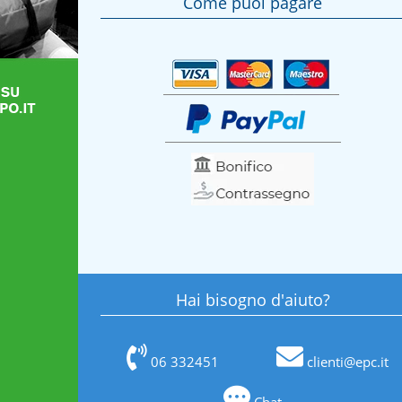
Come puoi pagare
Hai bisogno d'aiuto?
06 332451
clienti@epc.it