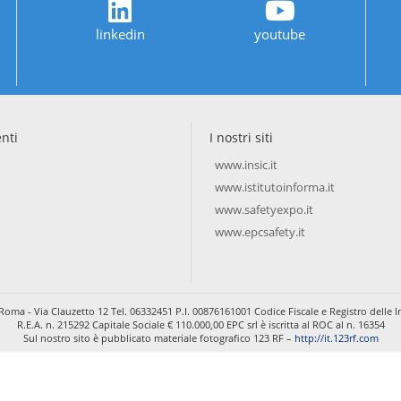
linkedin
youtube
enti
I nostri siti
www.insic.it
www.istitutoinforma.it
www.safetyexpo.it
www.epcsafety.it
Roma - Via Clauzetto 12 Tel. 06332451 P.I. 00876161001 Codice Fiscale e Registro dell
R.E.A. n. 215292 Capitale Sociale € 110.000,00 EPC srl è iscritta al ROC al n. 16354
Sul nostro sito è pubblicato materiale fotografico 123 RF –
http://it.123rf.com