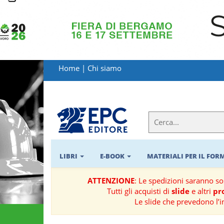
LIBRI
MATERIALI
Home
|
Chi siamo
PER
IL
FORMATORE
E-
BOOK
LIBRI
E-BOOK
MATERIALI PER IL FO
RIVISTE
ATTENZIONE
: Le spedizioni saranno s
Tutti gli acquisti di
slide
e altri
pro
MANUALISTICA
Le slide che prevedono l’i
SOFTWARE