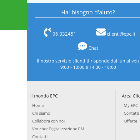
Hai bisogno d'aiuto?
06 332451
clienti@epc.it
Chat
Il nostro servizio clienti ti risponde dal lun al ven
9:00 - 13:00 e 14:00 - 18:00
Il mondo EPC
Area Cli
Home
My EPC
Chi siamo
Contatti
Collabora con noi
Offerte
Voucher Digitalizzazione PMI
Contatti