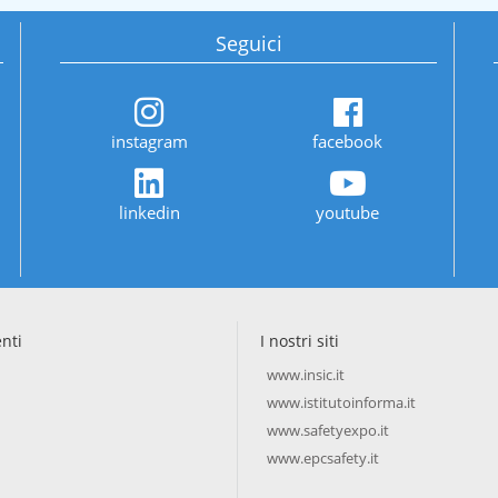
Seguici
instagram
facebook
linkedin
youtube
enti
I nostri siti
www.insic.it
www.istitutoinforma.it
www.safetyexpo.it
www.epcsafety.it