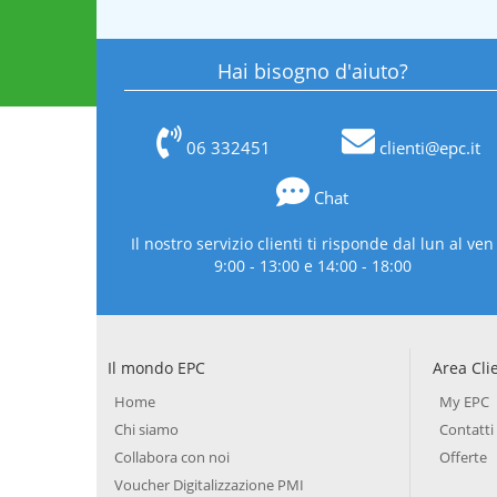
Hai bisogno d'aiuto?
06 332451
clienti@epc.it
Chat
Il nostro servizio clienti ti risponde dal lun al ven
9:00 - 13:00 e 14:00 - 18:00
Il mondo EPC
Area Cli
Home
My EPC
Chi siamo
Contatti
Collabora con noi
Offerte
Voucher Digitalizzazione PMI