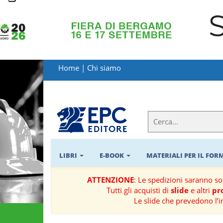
LIBRI
MATERIALI
Home
|
Chi siamo
PER
IL
FORMATORE
E-
BOOK
LIBRI
E-BOOK
MATERIALI PER IL FO
RIVISTE
ATTENZIONE
: Le spedizioni saranno s
Tutti gli acquisti di
slide
e altri
pro
MANUALISTICA
Le slide che prevedono l’i
SOFTWARE