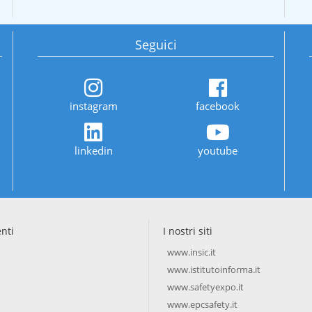
Seguici
instagram
facebook
linkedin
youtube
enti
I nostri siti
www.insic.it
www.istitutoinforma.it
www.safetyexpo.it
www.epcsafety.it