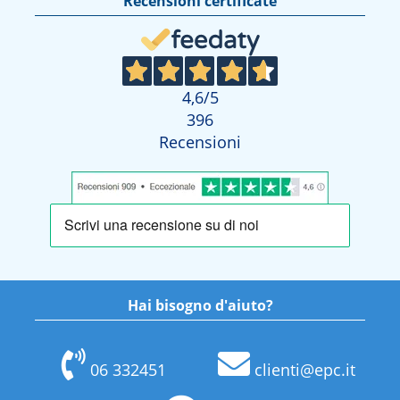
Recensioni certificate
4,6
/5
396
Recensioni
Hai bisogno d'aiuto?
06 332451
clienti@epc.it