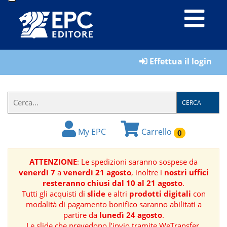
LIBRI
Effettua il login
MATERIALI
PER
IL
CERCA
FORMATORE
My EPC
Carrello
0
E-
BOOK
ATTENZIONE
: Le spedizioni saranno sospese da
venerdì 7
a
venerdì 21 agosto
, inoltre i
nostri uffici
RIVISTE
resteranno chiusi dal 10 al 21 agosto
.
Tutti gli acquisti di
slide
e altri
prodotti digitali
con
MANUALISTICA
modalità di pagamento bonifico saranno abilitati a
partire da
lunedì 24 agosto
.
SOFTWARE
Le slide che prevedono l’invio tramite WeTransfer,