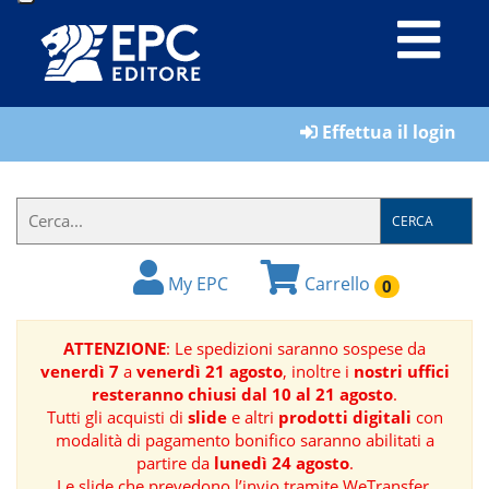
LIBRI
Effettua il login
MATERIALI
PER
IL
CERCA
FORMATORE
My EPC
Carrello
0
E-
BOOK
ATTENZIONE
: Le spedizioni saranno sospese da
venerdì 7
a
venerdì 21 agosto
, inoltre i
nostri uffici
RIVISTE
resteranno chiusi dal 10 al 21 agosto
.
Tutti gli acquisti di
slide
e altri
prodotti digitali
con
MANUALISTICA
modalità di pagamento bonifico saranno abilitati a
partire da
lunedì 24 agosto
.
SOFTWARE
Le slide che prevedono l’invio tramite WeTransfer,