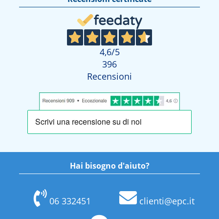
4,6
/5
396
Recensioni
Hai bisogno d'aiuto?
06 332451
clienti@epc.it