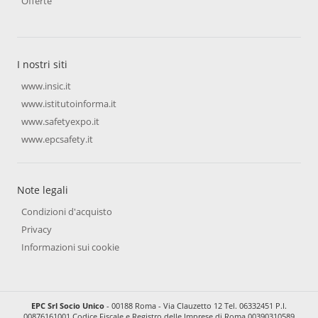
Offerte
I nostri siti
www.insic.it
www.istitutoinforma.it
www.safetyexpo.it
www.epcsafety.it
Note legali
Condizioni d'acquisto
Privacy
Informazioni sui cookie
EPC Srl Socio Unico
- 00188 Roma - Via Clauzetto 12 Tel. 06332451 P.I.
00876161001 Codice Fiscale e Registro delle Imprese di Roma 00390310589