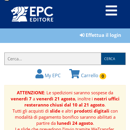
LIBRI
Effettua il login
MATERIALI
PER
IL
CERCA
FORMATORE
My EPC
Carrello
0
E-
BOOK
ATTENZIONE
: Le spedizioni saranno sospese da
venerdì 7
a
venerdì 21 agosto
, inoltre i
nostri uffici
RIVISTE
resteranno chiusi dal 10 al 21 agosto
.
Tutti gli acquisti di
slide
e altri
prodotti digitali
con
MANUALISTICA
modalità di pagamento bonifico saranno abilitati a
partire da
lunedì 24 agosto
.
SOFTWARE
Le slide che prevedono l’invio tramite WeTransfer,