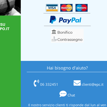
Hai bisogno d'aiuto?
06 332451
clienti@epc.it
Chat
Il nostro servizio clienti ti risponde dal lun al ven