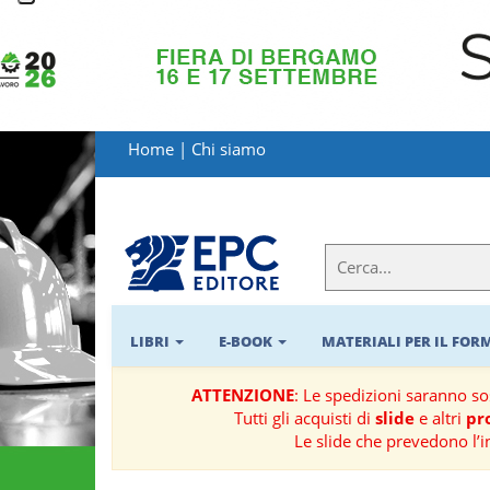
LIBRI
MATERIALI
Home
|
Chi siamo
PER
IL
FORMATORE
E-
BOOK
LIBRI
E-BOOK
MATERIALI PER IL FO
RIVISTE
ATTENZIONE
: Le spedizioni saranno s
Tutti gli acquisti di
slide
e altri
pro
MANUALISTICA
Le slide che prevedono l’i
SOFTWARE