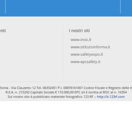
enti
I nostri siti
www.insic.it
www.istitutoinforma.it
www.safetyexpo.it
www.epcsafety.it
Roma - Via Clauzetto 12 Tel. 06332451 P.I. 00876161001 Codice Fiscale e Registro dell
R.E.A. n. 215292 Capitale Sociale € 110.000,00 EPC srl è iscritta al ROC al n. 16354
Sul nostro sito è pubblicato materiale fotografico 123 RF –
http://it.123rf.com