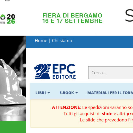
LIBRI
MATERIALI
Home
|
Chi siamo
PER
IL
FORMATORE
E-
BOOK
LIBRI
E-BOOK
MATERIALI PER IL FO
RIVISTE
ATTENZIONE
: Le spedizioni saranno s
Tutti gli acquisti di
slide
e altri
pro
MANUALISTICA
Le slide che prevedono l’i
SOFTWARE