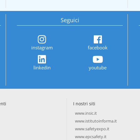
Seguici
instagram
facebook
linkedin
youtube
enti
I nostri siti
www.insic.it
www.istitutoinforma.it
www.safetyexpo.it
www.epcsafety.it