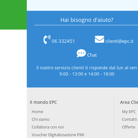
Hai bisogno d'aiuto?
06 332451
clienti@epc.it
Chat
Il nostro servizio clienti ti risponde dal lun al ven
9:00 - 13:00 e 14:00 - 18:00
Il mondo EPC
Area Cli
Home
My EPC
Chi siamo
Contatti
Collabora con noi
Offerte
Voucher Digitalizzazione PMI