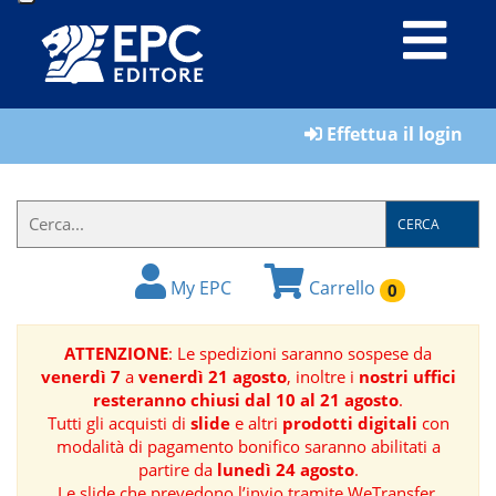
LIBRI
Effettua il login
MATERIALI
PER
IL
CERCA
FORMATORE
My EPC
Carrello
0
E-
BOOK
ATTENZIONE
: Le spedizioni saranno sospese da
venerdì 7
a
venerdì 21 agosto
, inoltre i
nostri uffici
RIVISTE
resteranno chiusi dal 10 al 21 agosto
.
Tutti gli acquisti di
slide
e altri
prodotti digitali
con
MANUALISTICA
modalità di pagamento bonifico saranno abilitati a
partire da
lunedì 24 agosto
.
SOFTWARE
Le slide che prevedono l’invio tramite WeTransfer,