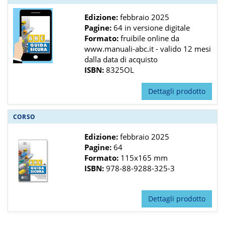
Edizione:
febbraio 2025
Pagine:
64 in versione digitale
Formato:
fruibile online da
www.manuali-abc.it - valido 12 mesi
dalla data di acquisto
ISBN:
8325OL
Dettagli prodotto
CORSO
Edizione:
febbraio 2025
Pagine:
64
Formato:
115x165 mm
ISBN:
978-88-9288-325-3
Dettagli prodotto