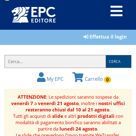
LIBRI
Effettua il login
MATERIALI
PER
IL
CERCA
FORMATORE
My EPC
Carrello
0
E-
BOOK
ATTENZIONE
: Le spedizioni saranno sospese da
venerdì 7
a
venerdì 21 agosto
, inoltre i
nostri uffici
RIVISTE
resteranno chiusi dal 10 al 21 agosto
.
Tutti gli acquisti di
slide
e altri
prodotti digitali
con
MANUALISTICA
modalità di pagamento bonifico saranno abilitati a
partire da
lunedì 24 agosto
.
SOFTWARE
Le slide che prevedono l’invio tramite WeTransfer,