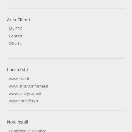
Area Clienti
My EPC
Contatti
Offerte
I nostri siti
www.insic.it
www.istitutoinforma.it
www.safetyexpo.it
www.epcsafety.it
Note legali
Condizioni d'acquisto