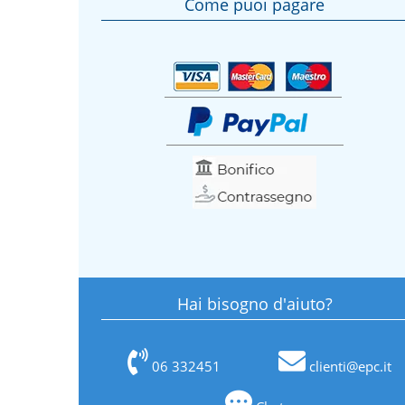
Come puoi pagare
Hai bisogno d'aiuto?
06 332451
clienti@epc.it