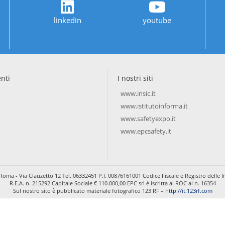
linkedin
youtube
enti
I nostri siti
www.insic.it
www.istitutoinforma.it
www.safetyexpo.it
www.epcsafety.it
Roma - Via Clauzetto 12 Tel. 06332451 P.I. 00876161001 Codice Fiscale e Registro dell
R.E.A. n. 215292 Capitale Sociale € 110.000,00 EPC srl è iscritta al ROC al n. 16354
Sul nostro sito è pubblicato materiale fotografico 123 RF –
http://it.123rf.com