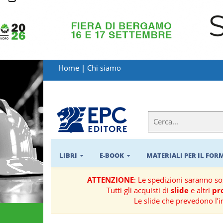
LIBRI
MATERIALI
Home
|
Chi siamo
PER
IL
FORMATORE
E-
BOOK
LIBRI
E-BOOK
MATERIALI PER IL FO
RIVISTE
ATTENZIONE
: Le spedizioni saranno s
Tutti gli acquisti di
slide
e altri
pro
MANUALISTICA
Le slide che prevedono l’i
SOFTWARE