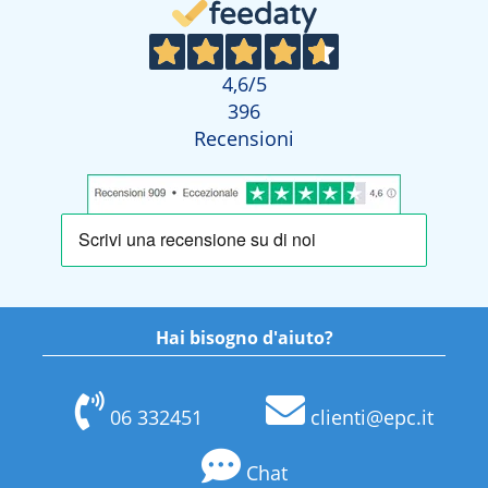
4,6
/5
396
Recensioni
Hai bisogno d'aiuto?
06 332451
clienti@epc.it
Chat