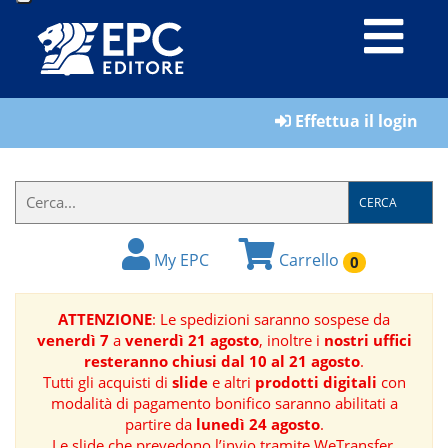
LIBRI
Effettua il login
MATERIALI
PER
IL
CERCA
FORMATORE
My EPC
Carrello
0
E-
BOOK
ATTENZIONE
: Le spedizioni saranno sospese da
venerdì 7
a
venerdì 21 agosto
, inoltre i
nostri uffici
RIVISTE
resteranno chiusi dal 10 al 21 agosto
.
Tutti gli acquisti di
slide
e altri
prodotti digitali
con
MANUALISTICA
modalità di pagamento bonifico saranno abilitati a
partire da
lunedì 24 agosto
.
SOFTWARE
Le slide che prevedono l’invio tramite WeTransfer,