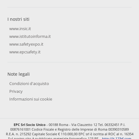
I nostri siti
www.insic.it
www.istitutoinforma.it
www.safetyexpo.it
www.epcsafety.it
Note legali
Condizioni d'acquisto
Privacy
Informazioni sui cookie
EPC Srl Socio Unico
- 00188 Roma - Via Clauzetto 12 Tel. 06332451 P.I.
00876161001 Codice Fiscale e Registro delle Imprese di Roma 00390310589
R.E.A. n. 215292 Capitale Sociale € 110.000,00 EPC srl è iscritta al ROC al n. 16354
Sul nostro sito è pubblicato materiale fotografico 123 RF –
http://it.123rf.com