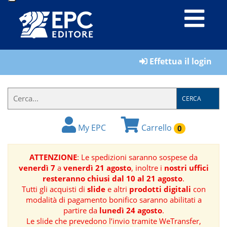
LIBRI
Effettua il login
MATERIALI
PER
IL
CERCA
FORMATORE
My EPC
Carrello
0
E-
BOOK
ATTENZIONE
: Le spedizioni saranno sospese da
venerdì 7
a
venerdì 21 agosto
, inoltre i
nostri uffici
RIVISTE
resteranno chiusi dal 10 al 21 agosto
.
Tutti gli acquisti di
slide
e altri
prodotti digitali
con
MANUALISTICA
modalità di pagamento bonifico saranno abilitati a
partire da
lunedì 24 agosto
.
Le slide che prevedono l’invio tramite WeTransfer,
SOFTWARE