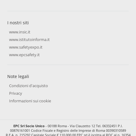
I nostri siti
www.insic.it
www.istitutoinforma.it
www.safetyexpo.it
www.epcsafety.it
Note legali
Condizioni d'acquisto
Privacy
Informazioni sui cookie
EPC Srl Socio Unico
- 00188 Roma - Via Clauzetto 12 Tel. 06332451 P.I.
00876161001 Codice Fiscale e Registro delle Imprese di Roma 00390310589
R.E.A. n. 215292 Capitale Sociale € 110.000,00 EPC srl è iscritta al ROC al n. 16354