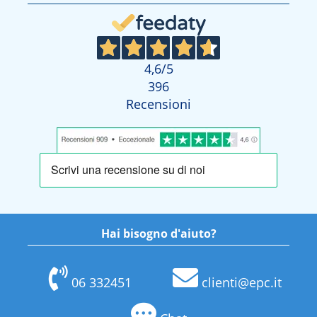
4,6
/5
396
Recensioni
Hai bisogno d'aiuto?
06 332451
clienti@epc.it