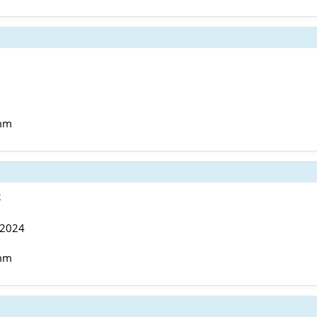
5
 mm
k
 2024
 mm