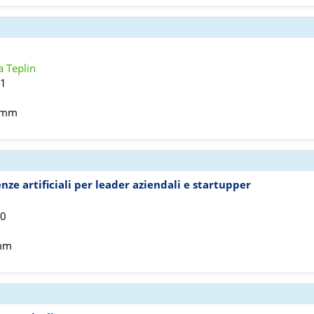
a Teplin
21
5 mm
enze artificiali per leader aziendali e startupper
20
 mm