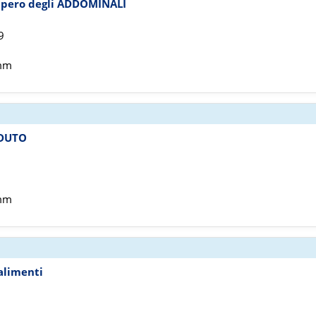
cupero degli ADDOMINALI
9
 mm
EDUTO
8
 mm
 alimenti
8