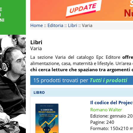
FORMAZIONE
AREE
Home
::
Editoria
::
Libri
::
Varia
TEMATICHE
Libri
Varia
La sezione Varia del catalogo Epc Editore
offr
alimentazione, casa, maternità e lifestyle. Un'area 
chi cerca letture che spaziano tra argomenti 
15 prodotti trovati per
Tutti i prodotti
LIBRO
Il codice del Proje
Romano Walter
Edizione: gennaio 2
Pagine: 240
Formato: 150x210