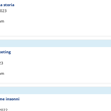
a storia
2023
 mm
keting
23
 mm
me insonni
 2022