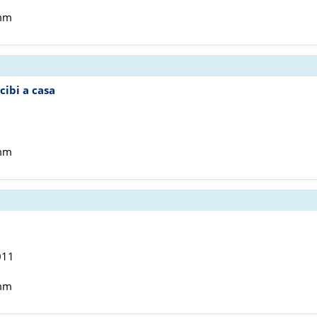
 mm
cibi a casa
8
 mm
011
 mm