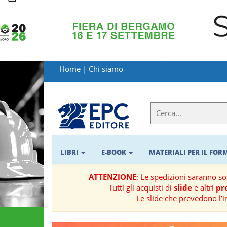
LIBRI
MATERIALI
Home
|
Chi siamo
PER
IL
FORMATORE
E-
BOOK
LIBRI
E-BOOK
MATERIALI PER IL FO
RIVISTE
ATTENZIONE
: Le spedizioni saranno s
Tutti gli acquisti di
slide
e altri
pro
MANUALISTICA
Le slide che prevedono l’i
SOFTWARE