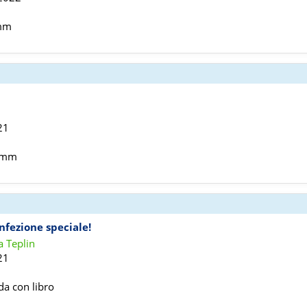
 mm
21
0 mm
nfezione speciale!
a Teplin
21
da con libro