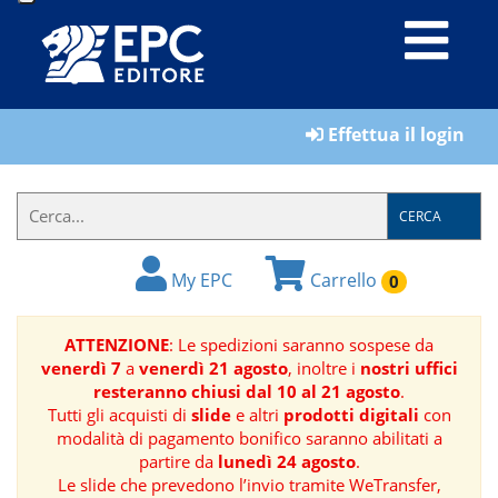
LIBRI
Effettua il login
MATERIALI
PER
IL
CERCA
FORMATORE
My EPC
Carrello
0
E-
BOOK
ATTENZIONE
: Le spedizioni saranno sospese da
venerdì 7
a
venerdì 21 agosto
, inoltre i
nostri uffici
RIVISTE
resteranno chiusi dal 10 al 21 agosto
.
Tutti gli acquisti di
slide
e altri
prodotti digitali
con
MANUALISTICA
modalità di pagamento bonifico saranno abilitati a
partire da
lunedì 24 agosto
.
Le slide che prevedono l’invio tramite WeTransfer,
SOFTWARE