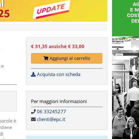
o
€ 31,35
anzichè € 33,00
Aggiungi al carrello
 e
Acquista con scheda
Per maggiori informazioni
06 33245277
clienti@epc.it
parole è
ntiene
di