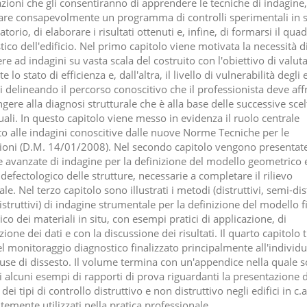
zioni che gli consentiranno di apprendere le tecniche di indagine,
are consapevolmente un programma di controlli sperimentali in s
atorio, di elaborare i risultati ottenuti e, infine, di formarsi il qua
ico dell'edificio. Nel primo capitolo viene motivata la necessità d
e ad indagini su vasta scala del costruito con l'obiettivo di valut
e lo stato di efficienza e, dall'altra, il livello di vulnerabilità degli e
i delineando il percorso conoscitivo che il professionista deve aff
gere alla diagnosi strutturale che è alla base delle successive scel
uali. In questo capitolo viene messo in evidenza il ruolo centrale
ito alle indagini conoscitive dalle nuove Norme Tecniche per le
ioni (D.M. 14/01/2008). Nel secondo capitolo vengono presentate
e avanzate di indagine per la definizione del modello geometrico 
efectologico delle strutture, necessarie a completare il rilievo
ale. Nel terzo capitolo sono illustrati i metodi (distruttivi, semi-dis
struttivi) di indagine strumentale per la definizione del modello fi
o dei materiali in situ, con esempi pratici di applicazione, di
ione dei dati e con la discussione dei risultati. Il quarto capitolo tr
l monitoraggio diagnostico finalizzato principalmente all'individ
ause di dissesto. Il volume termina con un'appendice nella quale 
ti alcuni esempi di rapporti di prova riguardanti la presentazione 
i dei tipi di controllo distruttivo e non distruttivo negli edifici in c.a
emente utilizzati nella pratica professionale.