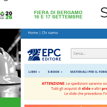
LIBRI
MATERIALI
Home
|
Chi siamo
PER
IL
FORMATORE
E-
BOOK
LIBRI
E-BOOK
MATERIALI PER IL FO
RIVISTE
ATTENZIONE
: Le spedizioni saranno s
Tutti gli acquisti di
slide
e altri
pro
MANUALISTICA
Le slide che prevedono l’i
SOFTWARE