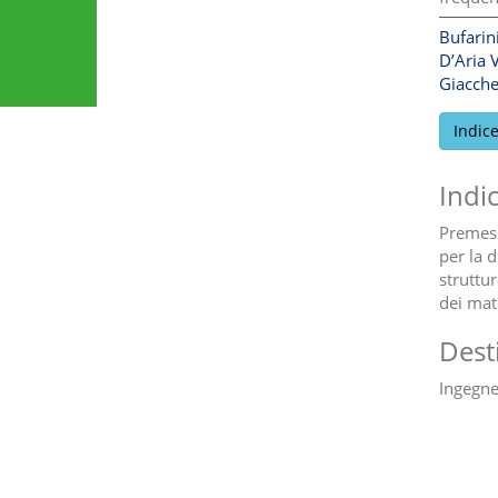
Bufarin
D’Aria 
Giacche
Indic
Indi
Premessa
per la 
struttu
dei mat
Dest
Ingegner