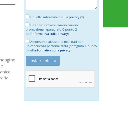
Ho letto informativa sulla
privacy
(*)
Desidero ricevere comunicazioni
promozionali (paragrafo C punto 2
dell'
informativa sulla privacy
)
Acconsento all’uso dei miei dati per
un’esperienza personalizzata (paragrafo C punto
3 dell'
informativa sulla privacy
)
 indagine
le
canico
rafia