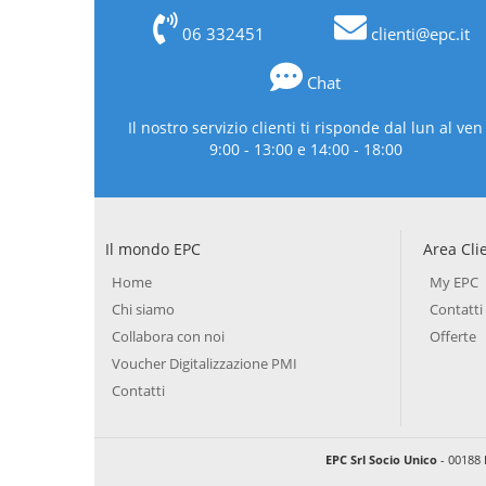
06 332451
clienti@epc.it
Chat
Il nostro servizio clienti ti risponde dal lun al ven
9:00 - 13:00 e 14:00 - 18:00
Il mondo EPC
Area Cli
Home
My EPC
Chi siamo
Contatti
Collabora con noi
Offerte
Voucher Digitalizzazione PMI
Contatti
EPC Srl Socio Unico
- 00188 