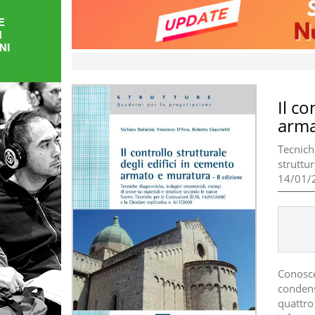
FORMAZIONE
AREE
TEMATICHE
Il co
arma
Tecnich
struttu
14/01/2
Conosce
condens
quattro 