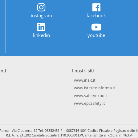
instagram
facebook
linkedin
youtube
enti
I nostri siti
www.insic.it
www.istitutoinforma.it
www.safetyexpo.it
www.epcsafety.it
Roma - Via Clauzetto 12 Tel. 06332451 P.I. 00876161001 Codice Fiscale e Registro dell
R.E.A. n. 215292 Capitale Sociale € 110.000,00 EPC srl è iscritta al ROC al n. 16354