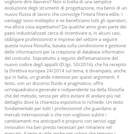
vogliono dire davvero? Non si tratta di una semplice
evoluzione degli strumenti di progettazione, ma bensì di un
nuovo flusso di lavoro che coinvolge l’intera filiera edile. I
vantaggi sono molteplici e ne beneficiano tutti gli operatori,
ma allora cosa aspettiamo? Da qualche anno gran parte dei
paesi industrializzati cerca di incentivare e, in alcuni casi,
obbligare professionisti e imprese del settore a seguire
questa nuova filosofia, basata sulla condivisione e gestione
delle informazioni per la creazione di database informativi
del costruito. Soprattutto a seguito dell’emanazione del
nuovo codice degli appalti (D.lgs. 50/2016), che ha recepito
la Direttiva europea 24/2014 sul tema, è divampato, anche
qui in Italia, un grande interesse per questi argomenti. Il
testo, con un discorso fluido e pragmatico, offre
un’inquadratura generale e indipendente sia della filosofia
che del metodo, senza per altro evitare di andare più nel
dettaglio dove la chiarezza espositiva lo richiede. Un testo
fondamentale per tutti i professionisti che guardano ai
mercati internazionali o che non vogliono subire i
cambiamenti ma anticiparli e proporsi con servizi oggi
innovativi ma ben presto necessari per rimanere nel
mercato. Il testo è utile anche per coloro che temono i