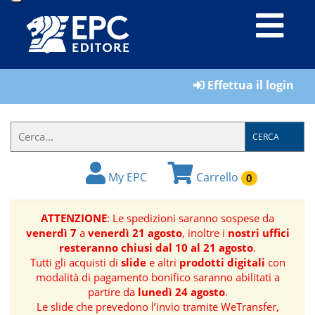
LIBRI
Effettua il login
MATERIALI
PER
IL
CERCA
FORMATORE
My EPC
Carrello
0
E-
BOOK
ATTENZIONE
: Le spedizioni saranno sospese da
venerdì 7
a
venerdì 21 agosto
, inoltre i
nostri uffici
RIVISTE
resteranno chiusi dal 10 al 21 agosto
.
Tutti gli acquisti di
slide
e altri
prodotti digitali
con
MANUALISTICA
modalità di pagamento bonifico saranno abilitati a
partire da
lunedì 24 agosto
.
Le slide che prevedono l’invio tramite WeTransfer,
SOFTWARE