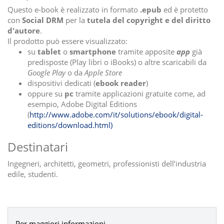
Questo e-book è realizzato in formato
.epub
ed è protetto
con
Social DRM
per la
tutela del copyright e del diritto
d'autore
.
Il prodotto può essere visualizzato:
su
tablet
o
smartphone
tramite apposite
app
già
predisposte (Play libri o iBooks) o altre scaricabili da
Google Play
o da
Apple Store
dispositivi dedicati (
ebook reader
)
oppure su
pc
tramite applicazioni gratuite come, ad
esempio, Adobe Digital Editions
(
http://www.adobe.com/it/solutions/ebook/digital-
editions/download.html)
Destinatari
Ingegneri, architetti, geometri, professionisti dell’industria
edile, studenti.
Per maggiori informazioni