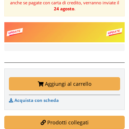
anche se pagate con carta di credito, verranno inviate il
24 agosto
.
FORMAZIONE
AREE
TEMATICHE
Aggiungi al carrello
Acquista con scheda
Prodotti collegati