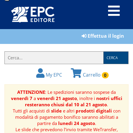
LIBRI
Effettua il login
MATERIALI
PER
IL
CERCA
FORMATORE
My EPC
Carrello
0
E-
BOOK
ATTENZIONE
: Le spedizioni saranno sospese da
venerdì 7
a
venerdì 21 agosto
, inoltre i
nostri uffici
RIVISTE
resteranno chiusi dal 10 al 21 agosto
.
Tutti gli acquisti di
slide
e altri
prodotti digitali
con
MANUALISTICA
modalità di pagamento bonifico saranno abilitati a
partire da
lunedì 24 agosto
.
Le slide che prevedono l’invio tramite WeTransfer,
SOFTWARE