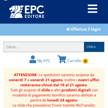
LIBRI
Effettua il login
MATERIALI
PER
IL
CERCA
FORMATORE
My EPC
Carrello
0
E-
BOOK
ATTENZIONE
: Le spedizioni saranno sospese da
venerdì 7
a
venerdì 21 agosto
, inoltre i
nostri uffici
RIVISTE
resteranno chiusi dal 10 al 21 agosto
.
Tutti gli acquisti di
slide
e altri
prodotti digitali
con
MANUALISTICA
modalità di pagamento bonifico saranno abilitati a
partire da
lunedì 24 agosto
.
Le slide che prevedono l’invio tramite WeTransfer,
SOFTWARE