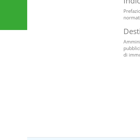
Indi
Prefazi
normat
Dest
Amminis
pubblic
di immob