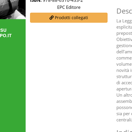
ISBN:
978-88-6310-433-2
EPC Editore
Desc
Prodotti collegati
La Legg
esplicit
prepost
Obiettiv
gestion
dell’am
comment
volume 
novità i
struttu
di acce
apertura
Un altr
assembl
possono 
sia per
centrali