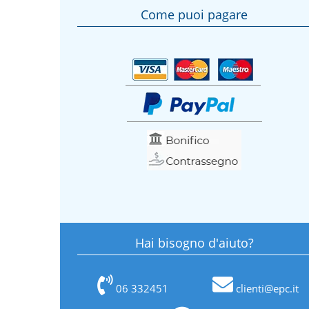
Come puoi pagare
Hai bisogno d'aiuto?
06 332451
clienti@epc.it