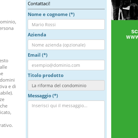
Contattaci!
Nome e cognome (*)
dominio,
persona
.
Azienda
Email (*)
esto
alle
he
Titolo prodotto
ondomini
iva e di
abile).
Messaggio (*)
ze
 che
icato,
rativo.