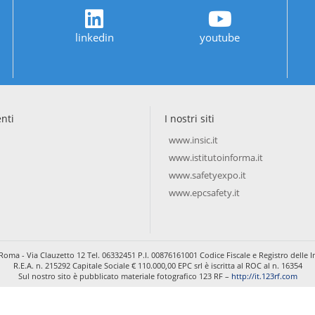
linkedin
youtube
enti
I nostri siti
www.insic.it
www.istitutoinforma.it
www.safetyexpo.it
www.epcsafety.it
Roma - Via Clauzetto 12 Tel. 06332451 P.I. 00876161001 Codice Fiscale e Registro dell
R.E.A. n. 215292 Capitale Sociale € 110.000,00 EPC srl è iscritta al ROC al n. 16354
Sul nostro sito è pubblicato materiale fotografico 123 RF –
http://it.123rf.com