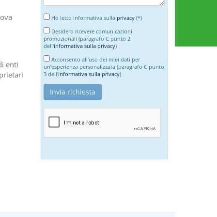
uova
Ho letto informativa sulla
privacy
(*)
Desidero ricevere comunicazioni
promozionali (paragrafo C punto 2
dell'
informativa sulla privacy
)
Acconsento all’uso dei miei dati per
i enti
un’esperienza personalizzata (paragrafo C punto
prietari
3 dell'
informativa sulla privacy
)