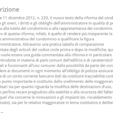
rizione
e 11 dicembre 2012, n. 220, il nuovo testo della riforma del con
a gli oneri, i diritti e gli obblighi dell’amministratore in qualità di 
a alla tutela del condominio e alla rappresentanza dei condomini
o di questa riforma, infatti, è quello di rendere più trasparente la
e amministrativa del condominio e qualificare la figura
ministratore. Attraverso una pratica tabella di comparazione
ata degli articoli del codice civile prima e dopo le modifiche, qu
vuole essere una guida commentata alla riforma e in particolare 
ntrodotte in materia di parti comuni dell’edificio e di caratteristic
rali e funzionanti all’uso comune: dalla possibilità da parte dei c
dere ai documenti in ogni momento all’obbligo di polizza assicurat
 di un conto corrente bancario (tali da costituire tracciabilità cont
o punto importante è costituito dallo snellimento delle maggioran
eari sia per quanto riguarda la modifica delle destinazioni d’uso,
perfino recare pregiudizio alla stabilità o alla sicurezza del fabbr
 quel che concerne le innovazioni e gli impianti (es. riscaldamento
zzato), sia per le relative maggioranze in tema costitutivo e delibe