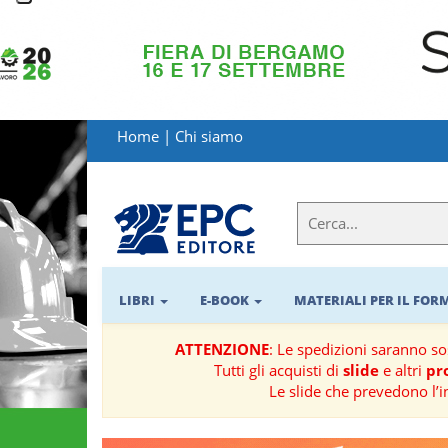
LIBRI
MATERIALI
Home
|
Chi siamo
PER
IL
FORMATORE
E-
BOOK
LIBRI
E-BOOK
MATERIALI PER IL FO
RIVISTE
ATTENZIONE
: Le spedizioni saranno s
Tutti gli acquisti di
slide
e altri
pro
MANUALISTICA
Le slide che prevedono l’i
SOFTWARE