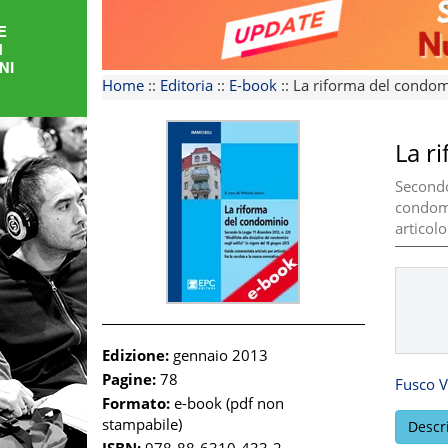
FORMAZIONE
AREE
Home
::
Editoria
::
E-book
::
La riforma del condom
TEMATICHE
La r
Secondo
condomi
articolo
Edizione:
gennaio 2013
Pagine:
78
Fusco V
Formato:
e-book (pdf non
stampabile)
Descr