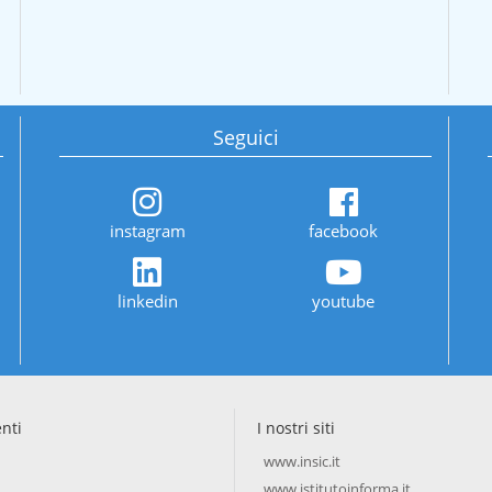
Seguici
instagram
facebook
linkedin
youtube
enti
I nostri siti
www.insic.it
www.istitutoinforma.it