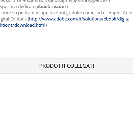
ooks) o altre scaricabili da
Google Play
o da
Apple Store
spositivi dedicati (
ebook reader
)
ppure su
pc
tramite applicazioni gratuite come, ad esempio, Ado
gital Editions (
http://www.adobe.com/it/solutions/ebook/digital-
ditions/download.html)
PRODOTTI COLLEGATI