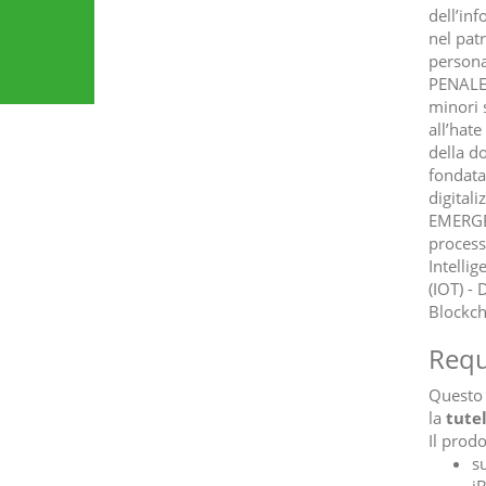
dell’inf
nel patr
personal
PENALE -
minori 
all’hat
della d
fondata 
digital
EMERGENT
processu
Intellig
(IOT) - 
Blockcha
Requi
Questo 
la
tutel
Il prodo
s