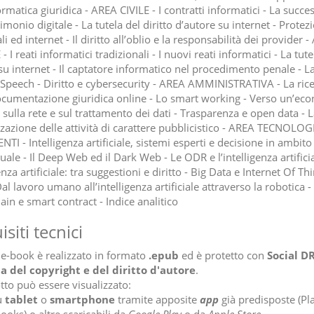
ormatica giuridica - AREA CIVILE - I contratti informatici - La succe
imonio digitale - La tutela del diritto d’autore su internet - Protez
i ed internet - Il diritto all’oblio e la responsabilità dei provider 
 I reati informatici tradizionali - I nuovi reati informatici - La tute
su internet - Il captatore informatico nel procedimento penale - La
e Speech - Diritto e cybersecurity - AREA AMMINISTRATIVA - La ric
ocumentazione giuridica online - Lo smart working - Verso un’ec
sulla rete e sul trattamento dei dati - Trasparenza e open data - L
izzazione delle attività di carattere pubblicistico - AREA TECNOLOG
I - Intelligenza artificiale, sistemi esperti e decisione in ambito
ale - Il Deep Web ed il Dark Web - Le ODR e l’intelligenza artificia
enza artificiale: tra suggestioni e diritto - Big Data e Internet Of Th
Dal lavoro umano all’intelligenza artificiale attraverso la robotica -
in e smart contract - Indice analitico
siti tecnici
e-book è realizzato in formato
.epub
ed è protetto con
Social D
a del copyright e del diritto d'autore
.
tto può essere visualizzato:
u
tablet
o
smartphone
tramite apposite
app
già predisposte (Pla