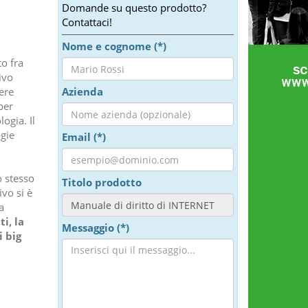
Domande su questo prodotto?
Contattaci!
Nome e cognome (*)
o fra
ivo
ere
Azienda
per
ogia. Il
ogie
Email (*)
o stesso
Titolo prodotto
vo si è
a
i, la
Messaggio (*)
i big