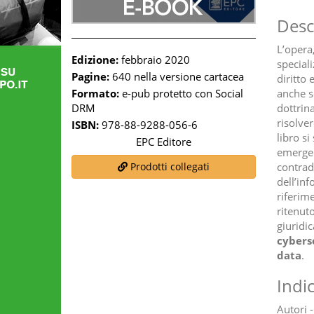
Desc
L’opera,
Edizione:
febbraio 2020
special
Pagine:
640 nella versione cartacea
diritto
anche s
Formato:
e-pub protetto con Social
dottrin
DRM
risolver
ISBN:
978-88-9288-056-6
libro s
EPC Editore
emergen
contrad
Prodotti collegati
dell’inf
riferim
ritenuto
giuridi
cyberse
data
.
Indi
Autori -