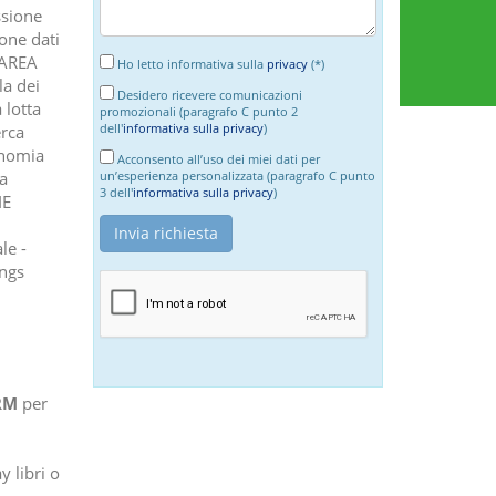
ssione
ione dati
- AREA
Ho letto informativa sulla
privacy
(*)
la dei
Desidero ricevere comunicazioni
 lotta
promozionali (paragrafo C punto 2
dell'
informativa sulla privacy
)
erca
onomia
Acconsento all’uso dei miei dati per
a
un’esperienza personalizzata (paragrafo C punto
3 dell'
informativa sulla privacy
)
IE
le -
ings
RM
per
y libri o