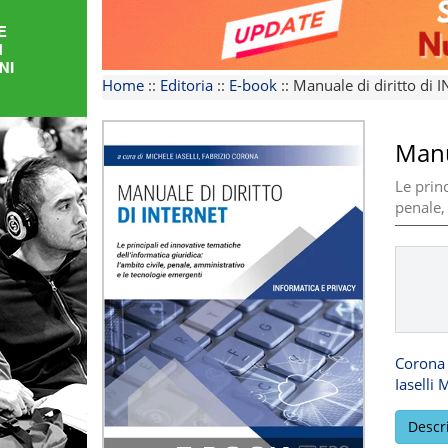
FORMAZIONE
AREE
Home
::
Editoria
::
E-book
::
Manuale di diritto di 
TEMATICHE
Manu
Le princ
penale,
Corona 
Iaselli 
Descr