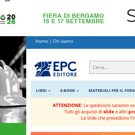
LIBRI
MATERIALI
Home
|
Chi siamo
PER
IL
FORMATORE
E-
BOOK
LIBRI
E-BOOK
MATERIALI PER IL FO
RIVISTE
ATTENZIONE
: Le spedizioni saranno s
Tutti gli acquisti di
slide
e altri
pro
MANUALISTICA
Le slide che prevedono l’i
SOFTWARE