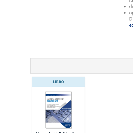
iB
di
o
Di
e
LIBRO