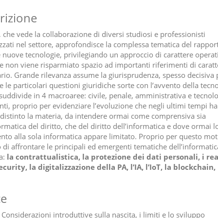
rizione
 che vede la collaborazione di diversi studiosi e professionisti
izzati nel settore, approfondisce la complessa tematica del rapport
 e nuove tecnologie, privilegiando un approccio di carattere operat
e non viene risparmiato spazio ad importanti riferimenti di caratt
ario. Grande rilevanza assume la giurisprudenza, spesso decisiva 
e le particolari questioni giuridiche sorte con l’avvento della tecnol
i suddivide in 4 macroaree: civile, penale, amministrativa e tecnol
ti, proprio per evidenziare l’evoluzione che negli ultimi tempi ha
distinto la materia, da intendere ormai come comprensiva sia
ormatica del diritto, che del diritto dell’informatica e dove ormai l
ento alla sola informatica appare limitato. Proprio per questo moti
 di affrontare le principali ed emergenti tematiche dell’informatic
ca:
la contrattualistica, la protezione dei dati personali, i reat
curity, la digitalizzazione della PA, l’IA, l’IoT, la blockchain, 
ce
 Considerazioni introduttive sulla nascita, i limiti e lo sviluppo