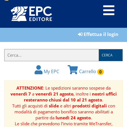
LIBRI
Effettua il login
MATERIALI
PER
IL
CERCA
FORMATORE
My EPC
Carrello
0
E-
BOOK
ATTENZIONE
: Le spedizioni saranno sospese da
venerdì 7
a
venerdì 21 agosto
, inoltre i
nostri uffici
RIVISTE
resteranno chiusi dal 10 al 21 agosto
.
Tutti gli acquisti di
slide
e altri
prodotti digitali
con
MANUALISTICA
modalità di pagamento bonifico saranno abilitati a
partire da
lunedì 24 agosto
.
Le slide che prevedono l’invio tramite WeTransfer,
SOFTWARE