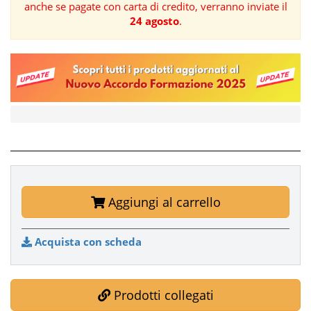
anche se pagate con carta di credito, verranno inviate il
24 agosto
.
FORMAZIONE
AREE
TEMATICHE
Aggiungi al carrello
Acquista con scheda
Prodotti collegati