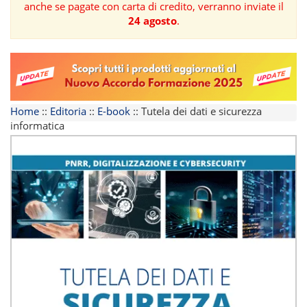
anche se pagate con carta di credito, verranno inviate il
24 agosto
.
FORMAZIONE
AREE
TEMATICHE
Home
::
Editoria
::
E-book
::
Tutela dei dati e sicurezza
informatica