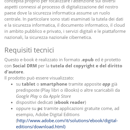
concepita proprio per focalizzare l’attenzione sui diversi
aspetti connessi al processo di digitalizzazione del nostro
paese dove la sicurezza informatica assume un ruolo
centrale. In particolare sono stati esaminati la tutela dei dati
e la sicurezza informatica, il documento informatico, il cloud
in ambito pubblico e privato, i servizi digitali e le piattaforme
nazionali, la sicurezza nazionale cibernetica.
Requisiti tecnici
Questo e-book è realizzato in formato
.epub
ed è protetto
con
Social DRM
per la
tutela del copyright e del diritto
d'autore
.
Il prodotto può essere visualizzato:
su
tablet
o
smartphone
tramite apposite
app
già
predisposte (Play libri o iBooks) o altre scaricabili da
Google Play
o da
Apple Store
dispositivi dedicati (
ebook reader
)
oppure su
pc
tramite applicazioni gratuite come, ad
esempio, Adobe Digital Editions
(
http://www.adobe.com/it/solutions/ebook/digital-
editions/download.html)