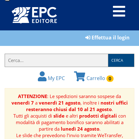
LIBRI
Effettua il login
MATERIALI
PER
IL
CERCA
FORMATORE
My EPC
Carrello
0
E-
BOOK
ATTENZIONE
: Le spedizioni saranno sospese da
venerdì 7
a
venerdì 21 agosto
, inoltre i
nostri uffici
RIVISTE
resteranno chiusi dal 10 al 21 agosto
.
Tutti gli acquisti di
slide
e altri
prodotti digitali
con
MANUALISTICA
modalità di pagamento bonifico saranno abilitati a
partire da
lunedì 24 agosto
.
Le slide che prevedono l’invio tramite WeTransfer,
SOFTWARE