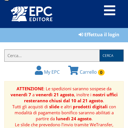
LIBRI
Effettua il login
MATERIALI
PER
IL
CERCA
FORMATORE
My EPC
Carrello
0
E-
BOOK
ATTENZIONE
: Le spedizioni saranno sospese da
venerdì 7
a
venerdì 21 agosto
, inoltre i
nostri uffici
RIVISTE
resteranno chiusi dal 10 al 21 agosto
.
Tutti gli acquisti di
slide
e altri
prodotti digitali
con
MANUALISTICA
modalità di pagamento bonifico saranno abilitati a
partire da
lunedì 24 agosto
.
Le slide che prevedono l’invio tramite WeTransfer,
SOFTWARE