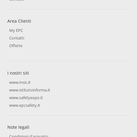
Area Clienti
My EPC
Contatti
Offerte
I nostri siti
www.insic.it
www.istitutoinforma.it
www.safetyexpo.it
www.epcsafety.it
Note legali
Condizioni d'acquisto