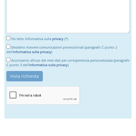
Ho letto informativa sulla
privacy
(*)
Desidero ricevere comunicazioni promozionali (paragrafo C punto 2
dell'
informativa sulla privacy
)
Acconsento all’uso dei miei dati per un’esperienza personalizzata (paragrafo
C punto 3 dell'
informativa sulla privacy
)