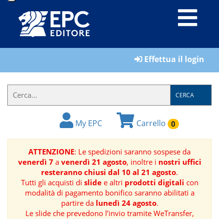
LIBRI
Effettua il login
MATERIALI
PER
IL
CERCA
FORMATORE
My EPC
Carrello
0
E-
BOOK
ATTENZIONE
: Le spedizioni saranno sospese da
venerdì 7
a
venerdì 21 agosto
, inoltre i
nostri uffici
RIVISTE
resteranno chiusi dal 10 al 21 agosto
.
Tutti gli acquisti di
slide
e altri
prodotti digitali
con
MANUALISTICA
modalità di pagamento bonifico saranno abilitati a
partire da
lunedì 24 agosto
.
Le slide che prevedono l’invio tramite WeTransfer,
SOFTWARE