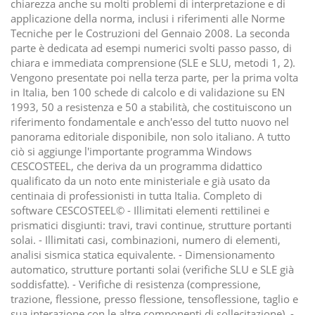
chiarezza anche su molti problemi di interpretazione e di
applicazione della norma, inclusi i riferimenti alle Norme
Tecniche per le Costruzioni del Gennaio 2008. La seconda
parte è dedicata ad esempi numerici svolti passo passo, di
chiara e immediata comprensione (SLE e SLU, metodi 1, 2).
Vengono presentate poi nella terza parte, per la prima volta
in Italia, ben 100 schede di calcolo e di validazione su EN
1993, 50 a resistenza e 50 a stabilità, che costituiscono un
riferimento fondamentale e anch'esso del tutto nuovo nel
panorama editoriale disponibile, non solo italiano. A tutto
ciò si aggiunge l'importante programma Windows
CESCOSTEEL, che deriva da un programma didattico
qualificato da un noto ente ministeriale e già usato da
centinaia di professionisti in tutta Italia. Completo di
software CESCOSTEEL© - Illimitati elementi rettilinei e
prismatici disgiunti: travi, travi continue, strutture portanti
solai. - Illimitati casi, combinazioni, numero di elementi,
analisi sismica statica equivalente. - Dimensionamento
automatico, strutture portanti solai (verifiche SLU e SLE già
soddisfatte). - Verifiche di resistenza (compressione,
trazione, flessione, presso flessione, tensoflessione, taglio e
sua interazione con le altre componenti di sollecitazione). -