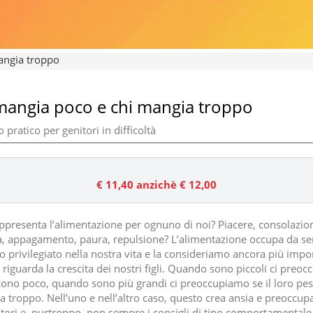
angia troppo
mangia poco e chi mangia troppo
 pratico per genitori in difficoltà
€ 11,40
anzichè € 12,00
ppresenta l’alimentazione per ognuno di noi? Piacere, consolazio
tà, appagamento, paura, repulsione? L’alimentazione occupa da s
o privilegiato nella nostra vita e la consideriamo ancora più impo
riguarda la crescita dei nostri figli. Quando sono piccoli ci preo
cono poco, quando sono più grandi ci preoccupiamo se il loro pe
 troppo. Nell’uno e nell’altro caso, questo crea ansia e preoccup
itori e, purtroppo, non sempre i consigli di tipo comportamental