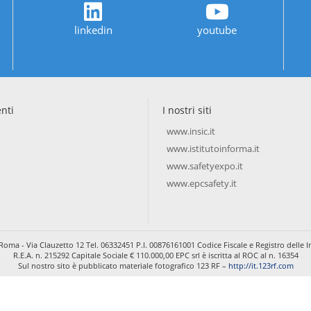
linkedin
youtube
enti
I nostri siti
www.insic.it
www.istitutoinforma.it
www.safetyexpo.it
www.epcsafety.it
Roma - Via Clauzetto 12 Tel. 06332451 P.I. 00876161001 Codice Fiscale e Registro dell
R.E.A. n. 215292 Capitale Sociale € 110.000,00 EPC srl è iscritta al ROC al n. 16354
Sul nostro sito è pubblicato materiale fotografico 123 RF –
http://it.123rf.com