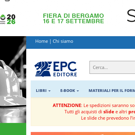
LIBRI
MATERIALI
Home
|
Chi siamo
PER
IL
FORMATORE
E-
BOOK
LIBRI
E-BOOK
MATERIALI PER IL FO
RIVISTE
ATTENZIONE
: Le spedizioni saranno s
Tutti gli acquisti di
slide
e altri
pro
MANUALISTICA
Le slide che prevedono l’i
SOFTWARE