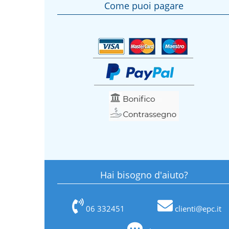
Come puoi pagare
Hai bisogno d'aiuto?
06 332451
clienti@epc.it