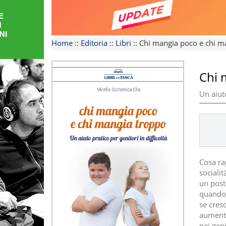
FORMAZIONE
AREE
Home
::
Editoria
::
Libri
::
Chi mangia poco e chi m
TEMATICHE
Chi 
Un aiuto
Cosa ra
sociali
un post
quando 
se cres
aumenta
nei gen