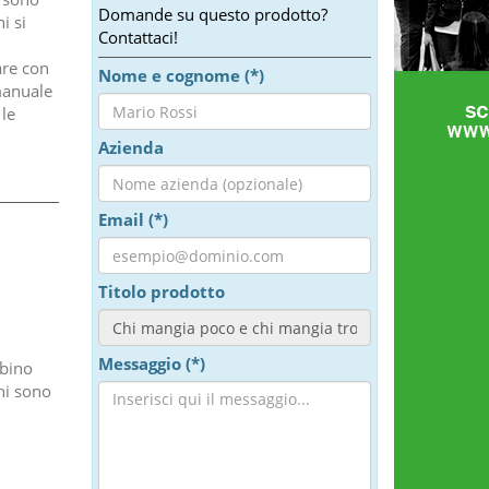
Domande su questo prodotto?
i si
Contattaci!
are con
Nome e cognome (*)
 manuale
 le
Azienda
Email (*)
Titolo prodotto
Messaggio (*)
mbino
hi sono