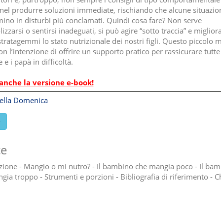
i nel produrre soluzioni immediate, rischiando che alcune situazion
mino in disturbi più conclamati. Quindi cosa fare? Non serve
izzarsi o sentirsi inadeguati, si può agire “sotto traccia” e miglior
 stratagemmi lo stato nutrizionale dei nostri figli. Questo piccolo
n l’intenzione di offrire un supporto pratico per rassicurare tutte
 i papà in difficoltà.
anche la versione e-book!
rella Domenica
e
ce
zione - Mangio o mi nutro? - Il bambino che mangia poco - Il ba
gia troppo - Strumenti e porzioni - Bibliografia di riferimento - C