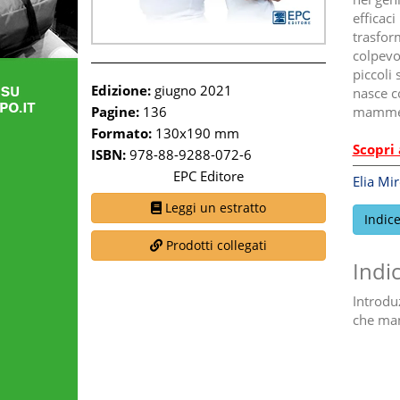
efficac
trasfor
colpevol
piccoli
Edizione:
giugno 2021
nasce co
Pagine:
136
mamme e
Formato:
130x190 mm
Scopri 
ISBN:
978-88-9288-072-6
EPC Editore
Elia Mi
Leggi un estratto
Indic
Prodotti collegati
Indi
Introdu
che man