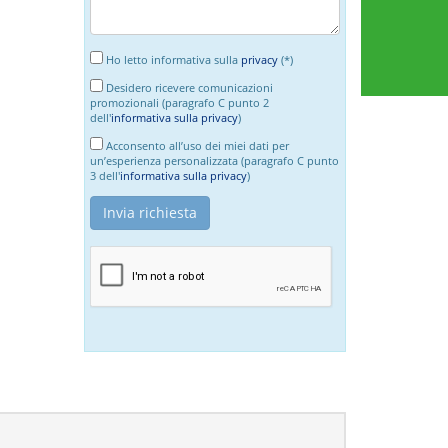
Ho letto informativa sulla
privacy
(*)
Desidero ricevere comunicazioni
promozionali (paragrafo C punto 2
dell'
informativa sulla privacy
)
Acconsento all’uso dei miei dati per
un’esperienza personalizzata (paragrafo C punto
3 dell'
informativa sulla privacy
)