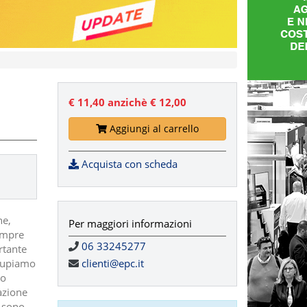
€ 11,40
anzichè € 12,00
Aggiungi al carrello
Acquista con scheda
ne,
Per maggiori informazioni
empre
06 33245277
rtante
ccupiamo
clienti@epc.it
so
azione
e sono