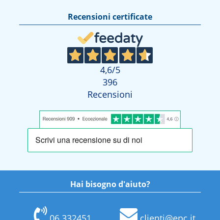
Recensioni certificate
4,6
/5
396
Recensioni
Hai bisogno d'aiuto?
06 332451
clienti@epc.it