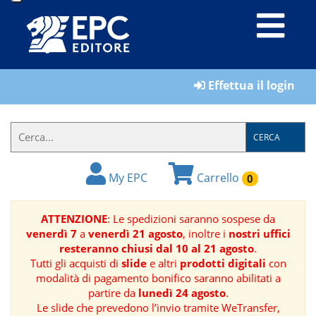
LIBRI
Effettua il login
MATERIALI
PER
IL
CERCA
FORMATORE
My EPC
Carrello
0
E-
BOOK
ATTENZIONE
: Le spedizioni saranno sospese da
venerdì 7
a
venerdì 21 agosto
, inoltre i
nostri uffici
RIVISTE
resteranno chiusi dal 10 al 21 agosto
.
Tutti gli acquisti di
slide
e altri
prodotti digitali
con
MANUALISTICA
modalità di pagamento bonifico saranno abilitati a
partire da
lunedì 24 agosto
.
Le slide che prevedono l’invio tramite WeTransfer,
SOFTWARE