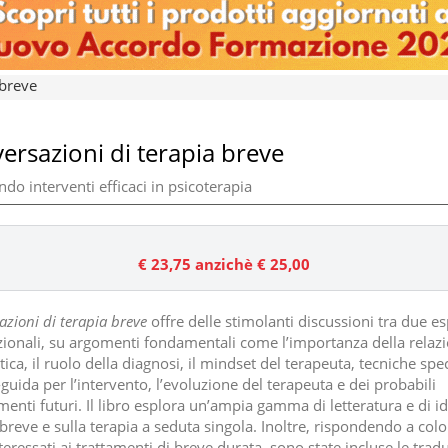
 breve
ersazioni di terapia breve
do interventi efficaci in psicoterapia
€ 23,75
anzichè € 25,00
zioni di terapia breve
offre delle stimolanti discussioni tra due es
zionali, su argomenti fondamentali come l’importanza della relaz
ica, il ruolo della diagnosi, il mindset del terapeuta, tecniche spec
guida per l’intervento, l’evoluzione del terapeuta e dei probabili
enti futuri. Il libro esplora un’ampia gamma di letteratura e di id
 breve e sulla terapia a seduta singola. Inoltre, rispondendo a col
eressati ai trattamenti di breve durata, sono state incluse le tradu