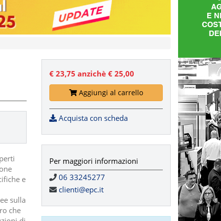
€ 23,75
anzichè € 25,00
Aggiungi al carrello
Acquista con scheda
perti
Per maggiori informazioni
ione
06 33245277
ifiche e
clienti@epc.it
ee sulla
oro che
zioni di