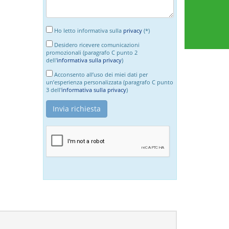
Ho letto informativa sulla
privacy
(*)
Desidero ricevere comunicazioni
promozionali (paragrafo C punto 2
dell'
informativa sulla privacy
)
Acconsento all’uso dei miei dati per
un’esperienza personalizzata (paragrafo C punto
3 dell'
informativa sulla privacy
)