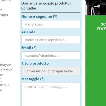
Domande su questo prodotto?
Contattaci!
er
rapia
Nome e cognome (*)
Azienda
Email (*)
Titolo prodotto
Diagnosi
ia breve
he
Messaggio (*)
E,
e alla
ta