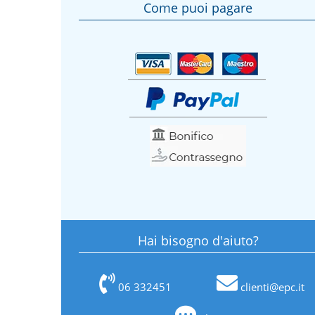
Come puoi pagare
Hai bisogno d'aiuto?
06 332451
clienti@epc.it