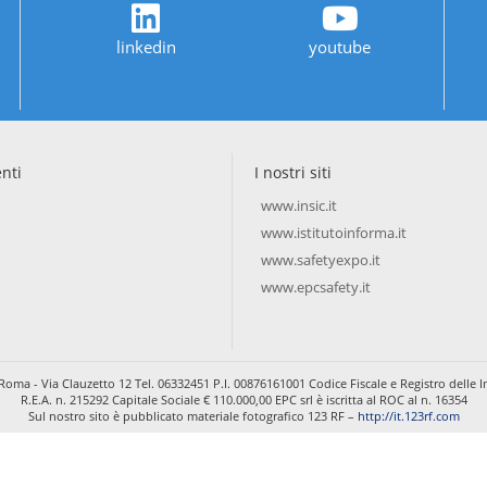
linkedin
youtube
enti
I nostri siti
www.insic.it
www.istitutoinforma.it
www.safetyexpo.it
www.epcsafety.it
Roma - Via Clauzetto 12 Tel. 06332451 P.I. 00876161001 Codice Fiscale e Registro dell
R.E.A. n. 215292 Capitale Sociale € 110.000,00 EPC srl è iscritta al ROC al n. 16354
Sul nostro sito è pubblicato materiale fotografico 123 RF –
http://it.123rf.com