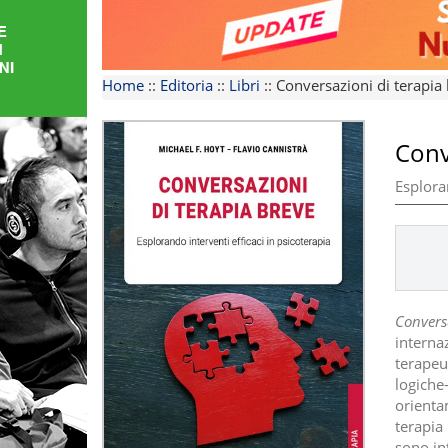
FORMAZIONE
AREE
Home
::
Editoria
::
Libri
::
Conversazioni di terapia
TEMATICHE
Conv
Esploran
Conversa
interna
terapeut
logiche-
orientam
terapia
sono int