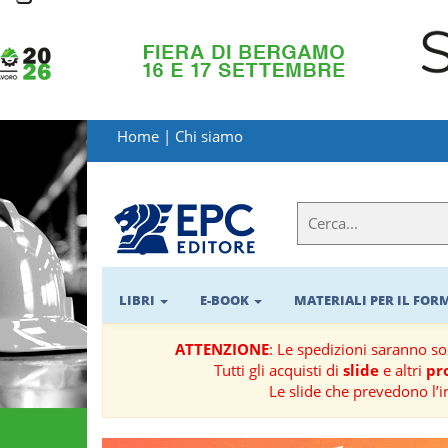
LIBRI
MATERIALI
Home
|
Chi siamo
PER
IL
FORMATORE
E-
BOOK
LIBRI
E-BOOK
MATERIALI PER IL FO
RIVISTE
ATTENZIONE
: Le spedizioni saranno s
Tutti gli acquisti di
slide
e altri
pro
MANUALISTICA
Le slide che prevedono l’i
SOFTWARE