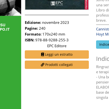
una seri
Libro di
professi
breve.
Edizione:
novembre 2023
Pagine:
240
Cannist
Formato:
170x240 mm
Hoyt Mi
ISBN:
978-88-9288-255-3
Indic
EPC Editore
Leggi un estratto
Indi
Prodotti collegati
Ringraz
e terapi
- Una b
pensie
ELABORA
base deg
singola 