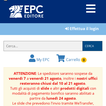
LIBRI
Effettua il login
MATERIALI
PER
IL
CERCA
FORMATORE
My EPC
Carrello
0
E-
BOOK
ATTENZIONE
: Le spedizioni saranno sospese da
venerdì 7
a
venerdì 21 agosto
, inoltre i
nostri uffici
RIVISTE
resteranno chiusi dal 10 al 21 agosto
.
Tutti gli acquisti di
slide
e altri
prodotti digitali
con
MANUALISTICA
modalità di pagamento bonifico saranno abilitati a
partire da
lunedì 24 agosto
.
Le slide che prevedono l’invio tramite WeTransfer,
SOFTWARE