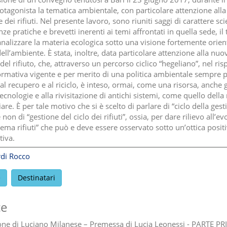
rotagonista la tematica ambientale, con particolare attenzione alla
 dei rifiuti. Nel presente lavoro, sono riuniti saggi di carattere scie
ze pratiche e brevetti inerenti ai temi affrontati in quella sede, il t
 analizzare la materia ecologica sotto una visione fortemente orien
dell’ambiente. È stata, inoltre, data particolare attenzione alla nuo
del rifiuto, che, attraverso un percorso ciclico “hegeliano”, nel ris
ormativa vigente e per merito di una politica ambientale sempre p
al recupero e al riciclo, è inteso, ormai, come una risorsa, anche 
cnologie e alla rivisitazione di antichi sistemi, come quello della 
are. È per tale motivo che si è scelto di parlare di “ciclo della gest
 e non di “gestione del ciclo dei rifiuti”, ossia, per dare rilievo all’e
tema rifiuti” che può e deve essere osservato sotto un’ottica posit
tiva.
di Rocco
e
Destinatari
ce
one di Luciano Milanese – Premessa di Lucia Leonessi - PARTE PR