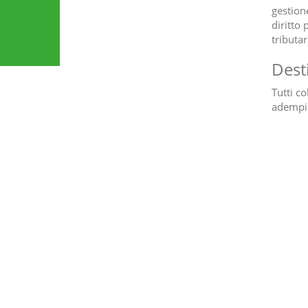
gestione
diritto 
tributa
Dest
Tutti co
adempim