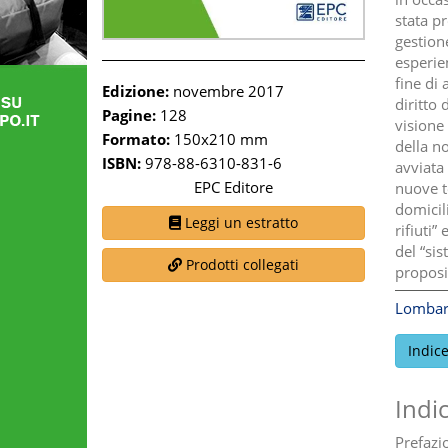
stata p
gestione
esperien
fine di
Edizione:
novembre 2017
diritto 
Pagine:
128
visione 
Formato:
150x210 mm
della n
ISBN:
978-88-6310-831-6
avviata 
EPC Editore
nuove te
domicili
Leggi un estratto
rifiuti”
del “sis
Prodotti collegati
proposi
Lombar
Indic
Indi
Prefazi