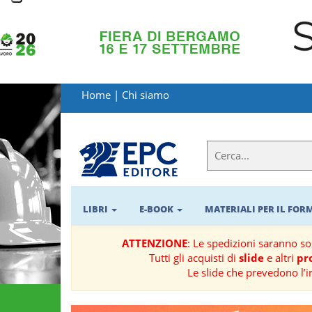
LIBRI
MATERIALI
Home
|
Chi siamo
PER
IL
FORMATORE
E-
BOOK
LIBRI
E-BOOK
MATERIALI PER IL FO
RIVISTE
ATTENZIONE
: Le spedizioni saranno s
Tutti gli acquisti di
slide
e altri
pro
MANUALISTICA
Le slide che prevedono l’i
SOFTWARE