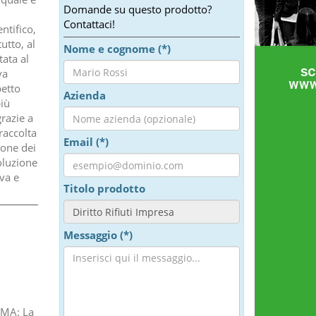
Domande su questo prodotto?
Contattaci!
ntifico,
utto, al
Nome e cognome (*)
tata al
va
petto
Azienda
iù
grazie a
raccolta
Email (*)
ione dei
voluzione
iva e
Titolo prodotto
Messaggio (*)
IMA: La