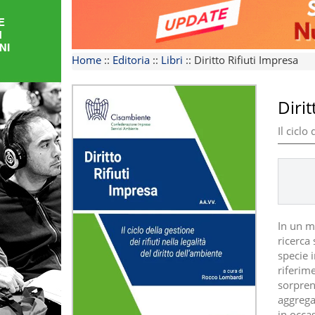
FORMAZIONE
AREE
Home
::
Editoria
::
Libri
::
Diritto Rifiuti Impresa
TEMATICHE
Dirit
Il ciclo
In un m
ricerca 
specie 
riferim
sorpren
aggregat
in occa