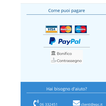
Come puoi pagare
Hai bisogno d'aiuto?
06 332451
clienti@epc.it