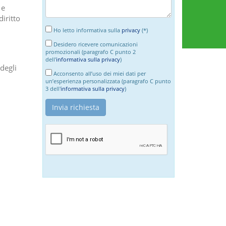
 e
diritto
Ho letto informativa sulla
privacy
(*)
Desidero ricevere comunicazioni
promozionali (paragrafo C punto 2
dell'
informativa sulla privacy
)
degli
Acconsento all’uso dei miei dati per
un’esperienza personalizzata (paragrafo C punto
3 dell'
informativa sulla privacy
)