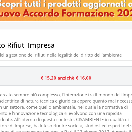
to Rifiuti Impresa
 della gestione dei rifiuti nella legalità del diritto dell’ambiente
€ 15,20
anzichè € 16,00
ercato sempre più complesso, l’interazione tra il mondo dell’impr
scientifica di natura tecnica e giuridica appare quanto mai necessa
in un settore, come quello ambientale, nel quale la normativa di
ento e l’innovazione tecnologica si evolvono con una rapidità
dente. All’interno di questo contesto, CISAMBIENTE in qualità di
ore di imprese, ha inteso riunire società, studiosi ed esperti del s
sione di un convegno tenutosi a Bari il 23 giugno 2017, durante il