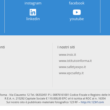
instagram
facebook
linkedin
youtube
enti
I nostri siti
www.insic.it
www.istitutoinforma.it
www.safetyexpo.it
www.epcsafety.it
Roma - Via Clauzetto 12 Tel. 06332451 P.I. 00876161001 Codice Fiscale e Registro dell
R.E.A. n. 215292 Capitale Sociale € 110.000,00 EPC srl è iscritta al ROC al n. 16354
Sul nostro sito è pubblicato materiale fotografico 123 RF –
http://it.123rf.com