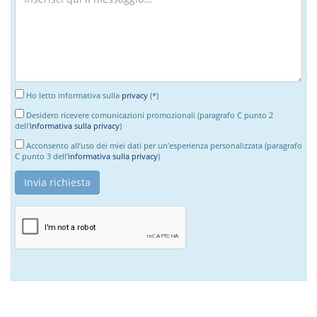
Ho letto informativa sulla
privacy
(*)
Desidero ricevere comunicazioni promozionali (paragrafo C punto 2
dell'
informativa sulla privacy
)
Acconsento all’uso dei miei dati per un’esperienza personalizzata (paragrafo
C punto 3 dell'
informativa sulla privacy
)