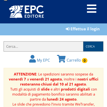
LIBRI
Effettua il login
MATERIALI
PER
IL
CERCA
FORMATORE
My EPC
Carrello
0
E-
BOOK
ATTENZIONE
: Le spedizioni saranno sospese da
venerdì 7
a
venerdì 21 agosto
, inoltre i
nostri uffici
RIVISTE
resteranno chiusi dal 10 al 21 agosto
.
Tutti gli acquisti di
slide
e altri
prodotti digitali
con
MANUALISTICA
modalità di pagamento bonifico saranno abilitati a
partire da
lunedì 24 agosto
.
Le slide che prevedono l’invio tramite WeTransfer,
SOFTWARE