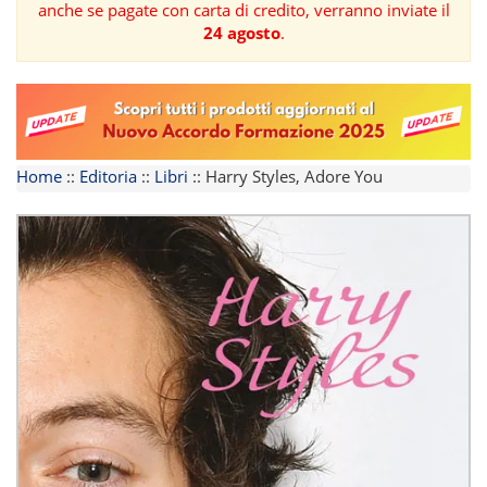
anche se pagate con carta di credito, verranno inviate il
24 agosto
.
FORMAZIONE
AREE
TEMATICHE
Home
::
Editoria
::
Libri
::
Harry Styles, Adore You