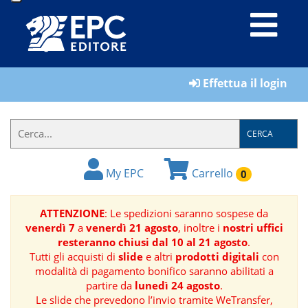
LIBRI
Effettua il login
MATERIALI
PER
IL
CERCA
FORMATORE
My EPC
Carrello
0
E-
BOOK
ATTENZIONE
: Le spedizioni saranno sospese da
venerdì 7
a
venerdì 21 agosto
, inoltre i
nostri uffici
RIVISTE
resteranno chiusi dal 10 al 21 agosto
.
Tutti gli acquisti di
slide
e altri
prodotti digitali
con
MANUALISTICA
modalità di pagamento bonifico saranno abilitati a
partire da
lunedì 24 agosto
.
Le slide che prevedono l’invio tramite WeTransfer,
SOFTWARE