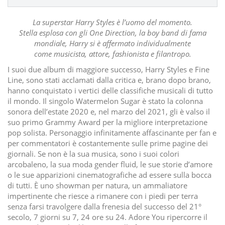
La superstar Harry Styles è l’uomo del momento.
Stella esplosa con gli One Direction, la boy band di fama
mondiale, Harry si è affermato individualmente
come musicista, attore, fashionista e filantropo.
I suoi due album di maggiore successo, Harry Styles e Fine
Line, sono stati acclamati dalla critica e, brano dopo brano,
hanno conquistato i vertici delle classifiche musicali di tutto
il mondo. Il singolo Watermelon Sugar è stato la colonna
sonora dell’estate 2020 e, nel marzo del 2021, gli è valso il
suo primo Grammy Award per la migliore interpretazione
pop solista. Personaggio infinitamente affascinante per fan e
per commentatori è costantemente sulle prime pagine dei
giornali. Se non è la sua musica, sono i suoi colori
arcobaleno, la sua moda gender fluid, le sue storie d’amore
o le sue apparizioni cinematografiche ad essere sulla bocca
di tutti. È uno showman per natura, un ammaliatore
impertinente che riesce a rimanere con i piedi per terra
senza farsi travolgere dalla frenesia del successo del 21°
secolo, 7 giorni su 7, 24 ore su 24. Adore You ripercorre il