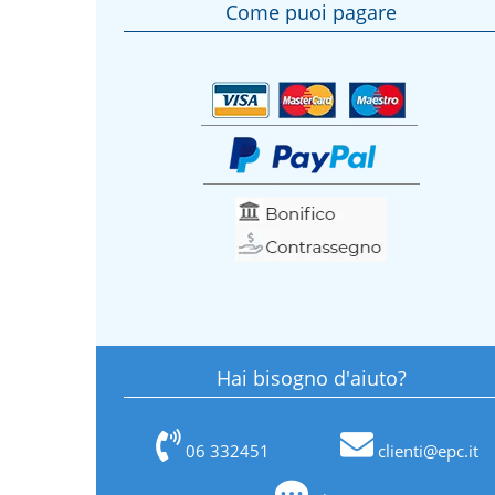
Come puoi pagare
Hai bisogno d'aiuto?
06 332451
clienti@epc.it