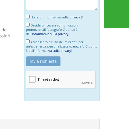
Ho letto informativa sulla
privacy
(*)
Desidero ricevere comunicazioni
 del
promozionali (paragrafo C punto 2
dell'
informativa sulla privacy
)
olori -
Acconsento all’uso dei miei dati per
un’esperienza personalizzata (paragrafo C punto
3 dell'
informativa sulla privacy
)