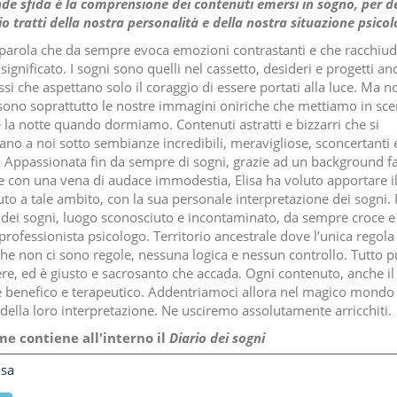
de sfida è la comprensione dei contenuti emersi in sogno, per d
o tratti della nostra personalità e della nostra situazione psicol
parola che da sempre evoca emozioni contrastanti e che racchiu
significato. I sogni sono quelli nel cassetto, desideri e progetti an
si che aspettano solo il coraggio di essere portati alla luce. Ma n
 sono soprattutto le nostre immagini oniriche che mettiamo in sc
 la notte quando dormiamo. Contenuti astratti e bizzarri che si
ano a noi sotto sembianze incredibili, meravigliose, sconcertanti 
li. Appassionata fin da sempre di sogni, grazie ad un background f
 e con una vena di audace immodestia, Elisa ha voluto apportare i
to a tale ambito, con la sua personale interpretazione dei sogni. I
ei sogni, luogo sconosciuto e incontaminato, da sempre croce e 
professionista psicologo. Territorio ancestrale dove l’unica regola
che non ci sono regole, nessuna logica e nessun controllo. Tutto 
re, ed è giusto e sacrosanto che accada. Ogni contenuto, anche il
è benefico e terapeutico. Addentriamoci allora nel magico mondo
 della loro interpretazione. Ne usciremo assolutamente arricchiti.
me contiene all'interno il
Diario dei sogni
isa