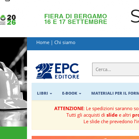
LIBRI
MATERIALI
Home
|
Chi siamo
PER
IL
FORMATORE
E-
BOOK
LIBRI
E-BOOK
MATERIALI PER IL FO
RIVISTE
ATTENZIONE
: Le spedizioni saranno s
Tutti gli acquisti di
slide
e altri
pro
MANUALISTICA
Le slide che prevedono l’i
SOFTWARE