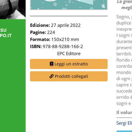
La gran
megli
Sogno, 
duplice 
Edizione:
27 aprile 2022
inespres
Pagine:
224
I sogni
Formato:
150x210 mm
durante
ISBN:
978-88-9288-166-2
present
EPC Editore
terribi
florido
Leggi un estratto
contribu
mondo d
Prodotti collegati
di ogni 
capire 
succede
orrido 
sogni e
Il volu
Sergi El