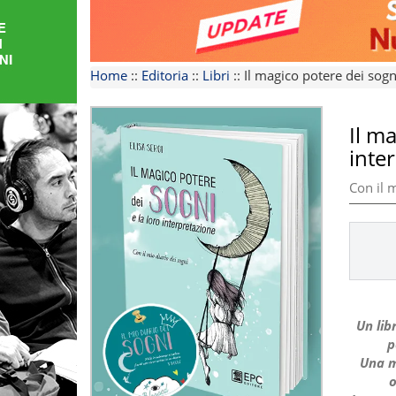
FORMAZIONE
AREE
Home
::
Editoria
::
Libri
::
Il magico potere dei sogni
TEMATICHE
Il ma
inte
Con il m
Un libr
p
Una m
o