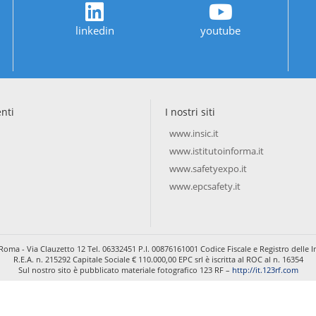
linkedin
youtube
enti
I nostri siti
www.insic.it
www.istitutoinforma.it
www.safetyexpo.it
www.epcsafety.it
Roma - Via Clauzetto 12 Tel. 06332451 P.I. 00876161001 Codice Fiscale e Registro dell
R.E.A. n. 215292 Capitale Sociale € 110.000,00 EPC srl è iscritta al ROC al n. 16354
Sul nostro sito è pubblicato materiale fotografico 123 RF –
http://it.123rf.com