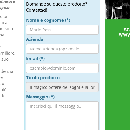
elineare
Domande su questo prodotto?
ogica.
Contattaci!
de un
Nome e cognome (*)
cora
on solo.
ena
Azienda
e
amiliare
Email (*)
l suo
l
delizia
 è
Titolo prodotto
può
 più
 dei
Messaggio (*)