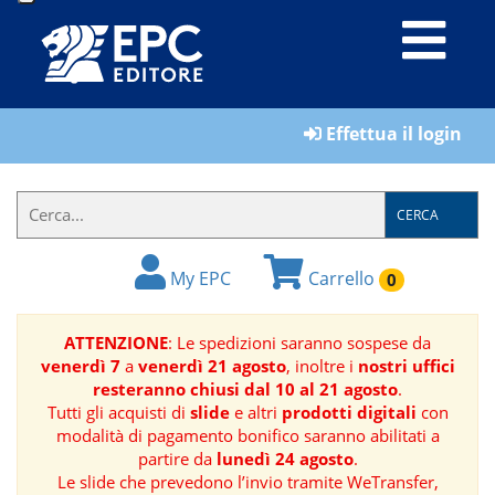
LIBRI
Effettua il login
MATERIALI
PER
IL
CERCA
FORMATORE
My EPC
Carrello
0
E-
BOOK
ATTENZIONE
: Le spedizioni saranno sospese da
venerdì 7
a
venerdì 21 agosto
, inoltre i
nostri uffici
RIVISTE
resteranno chiusi dal 10 al 21 agosto
.
Tutti gli acquisti di
slide
e altri
prodotti digitali
con
MANUALISTICA
modalità di pagamento bonifico saranno abilitati a
partire da
lunedì 24 agosto
.
Le slide che prevedono l’invio tramite WeTransfer,
SOFTWARE