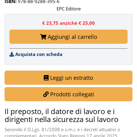
ISBN:
978-88-9288-395-6
EPC Editore
€ 23,75
anzichè € 25,00
Aggiungi al carrello
Acquista con scheda
Leggi un estratto
Prodotti collegati
Il preposto, il datore di lavoro e i
dirigenti nella sicurezza sul lavoro
Secondo il D.Lgs. 81/2008 e s.m.i. e i decreti attuativi o
complementari. Accordo Stato Regioni 17 aprile 2025