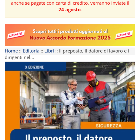
anche se pagate con carta di credito, verranno inviate il
24 agosto
.
FORMAZIONE
AREE
TEMATICHE
Home
::
Editoria
::
Libri
::
Il preposto, il datore di lavoro e i
dirigenti nel...