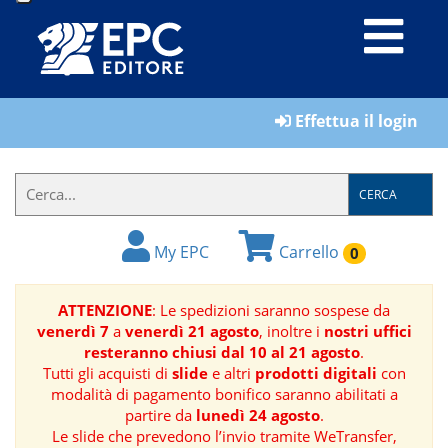
LIBRI
Effettua il login
MATERIALI
PER
IL
CERCA
FORMATORE
My EPC
Carrello
0
E-
BOOK
ATTENZIONE
: Le spedizioni saranno sospese da
venerdì 7
a
venerdì 21 agosto
, inoltre i
nostri uffici
RIVISTE
resteranno chiusi dal 10 al 21 agosto
.
Tutti gli acquisti di
slide
e altri
prodotti digitali
con
MANUALISTICA
modalità di pagamento bonifico saranno abilitati a
partire da
lunedì 24 agosto
.
Le slide che prevedono l’invio tramite WeTransfer,
SOFTWARE