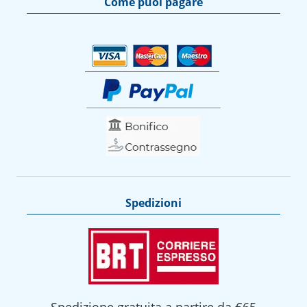
Come puoi pagare
Spedizioni
Spedizione gratuita a partire da €65