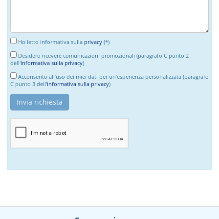
Ho letto informativa sulla
privacy
(*)
Desidero ricevere comunicazioni promozionali (paragrafo C punto 2
dell'
informativa sulla privacy
)
Acconsento all’uso dei miei dati per un’esperienza personalizzata (paragrafo
C punto 3 dell'
informativa sulla privacy
)